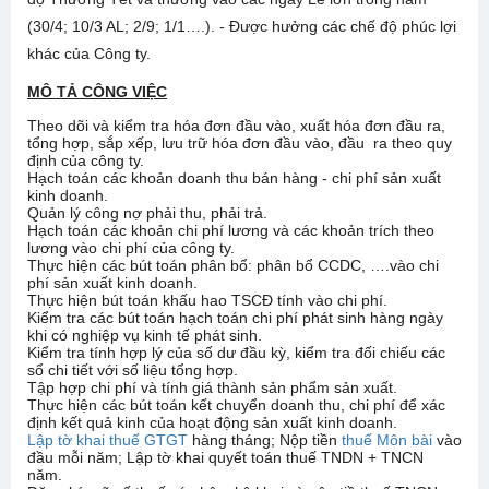
(30/4; 10/3 AL; 2/9; 1/1….). - Được hưởng các chế độ phúc lợi
khác của Công ty.
MÔ TẢ CÔNG VIỆC
Theo dõi và kiểm tra hóa đơn đầu vào, xuất hóa đơn đầu ra,
tổng hợp, sắp xếp, lưu trữ hóa đơn đầu vào, đầu ra theo quy
định của công ty.
Hạch toán các khoản doanh thu bán hàng - chi phí sản xuất
kinh doanh.
Quản lý công nợ phải thu, phải trả.
Hạch toán các khoản chi phí lương và các khoản trích theo
lương vào chi phí của công ty.
Thực hiện các bút toán phân bổ: phân bổ CCDC, ….vào chi
phí sản xuất kinh doanh.
Thực hiện bút toán khấu hao TSCĐ tính vào chi phí.
Kiểm tra các bút toán hạch toán chi phí phát sinh hàng ngày
khi có nghiệp vụ kinh tế phát sinh.
Kiểm tra tính hợp lý của số dư đầu kỳ, kiểm tra đối chiếu các
sổ chi tiết với số liệu tổng hợp.
Tập hợp chi phí và tính giá thành sản phẩm sản xuất.
Thực hiện các bút toán kết chuyển doanh thu, chi phí để xác
định kết quả kinh của hoạt động sản xuất kinh doanh.
Lập tờ khai thuế GTGT
hàng tháng; Nộp tiền
thuế Môn bài
vào
đầu mỗi năm; Lập tờ khai quyết toán thuế TNDN + TNCN
năm.