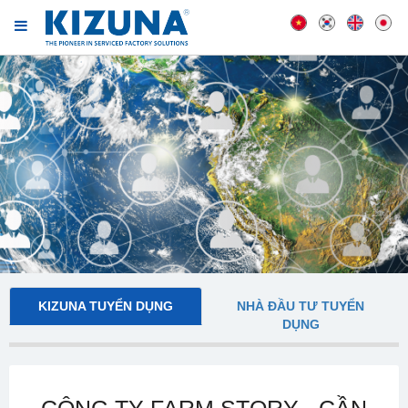
KIZUNA TUYỂN DỤNG
NHÀ ĐẦU TƯ TUYỂN
DỤNG