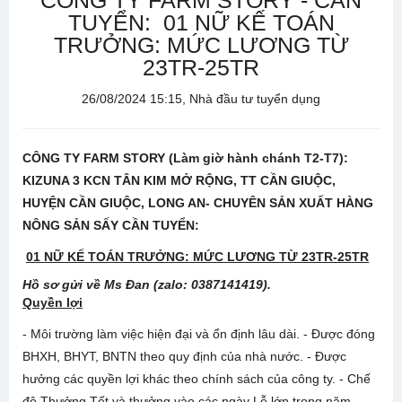
CÔNG TY FARM STORY - CẦN
TUYỂN: 01 NỮ KẾ TOÁN
TRƯỞNG: MỨC LƯƠNG TỪ
23TR-25TR
26/08/2024 15:15, Nhà đầu tư tuyển dụng
CÔNG TY FARM STORY (Làm giờ hành chánh T2-T7):
KIZUNA 3 KCN TÂN KIM MỞ RỘNG, TT CẦN GIUỘC,
HUYỆN CẦN GIUỘC, LONG AN- CHUYÊN SẢN XUẤT HÀNG
NÔNG SẢN SẤY CẦN TUYỂN:
01 NỮ KẾ TOÁN TRƯỞNG:
MỨC LƯƠNG TỪ 23TR-25TR
Hồ sơ gửi về Ms Đan (zalo: 0387141419).
Quyền lợi
- Môi trường làm việc hiện đại và ổn định lâu dài. - Được đóng
BHXH, BHYT, BNTN theo quy định của nhà nước. - Được
hưởng các quyền lợi khác theo chính sách của công ty. - Chế
độ Thưởng Tết và thưởng vào các ngày Lễ lớn trong năm