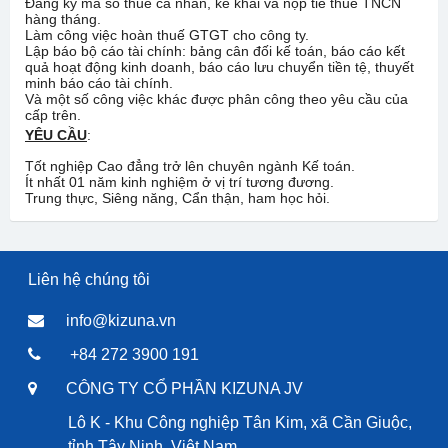
Đăng ký mã số thuế cá nhân, kê khai và nộp tiề thuế TNCN
hàng tháng.
Làm công việc hoàn thuế GTGT cho công ty.
Lập báo bộ cáo tài chính: bảng cân đối kế toán, báo cáo kết
quả hoạt động kinh doanh, báo cáo lưu chuyển tiền tệ, thuyết
minh báo cáo tài chính.
Và một số công việc khác được phân công theo yêu cầu của
cấp trên.
YÊU CẦU
:
Tốt nghiệp Cao đẳng trở lên chuyên ngành Kế toán.
Ít nhất 01 năm kinh nghiệm ở vị trí tương đương.
Trung thực, Siêng năng, Cẩn thận, ham học hỏi.
Liên hệ chúng tôi
info@kizuna.vn
+84 272 3900 191
CÔNG TY CỔ PHẦN KIZUNA JV
Lô K - Khu Công nghiệp Tân Kim, xã Cần Giuộc,
tỉnh Tây Ninh, Việt Nam