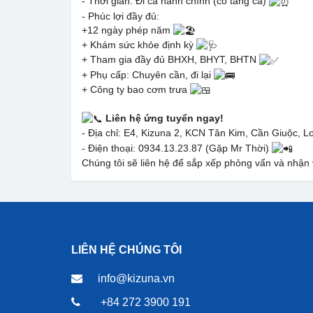
- Thời gian: Đi ca hành chính (có tăng ca)
- Phúc lợi đầy đủ:
+12 ngày phép năm
+ Khám sức khỏe định kỳ
+ Tham gia đầy đủ BHXH, BHYT, BHTN
+ Phụ cấp: Chuyên cần, đi lại
+ Công ty bao cơm trưa
Liên hệ ứng tuyển ngay!
- Địa chỉ: E4, Kizuna 2, KCN Tân Kim, Cần Giuộc, 
- Điện thoại: 0934.13.23.87 (Gặp Mr Thời)
Chúng tôi sẽ liên hệ để sắp xếp phỏng vấn và nhận 
LIÊN HỆ CHÚNG TÔI
info@kizuna.vn
+84 272 3900 191