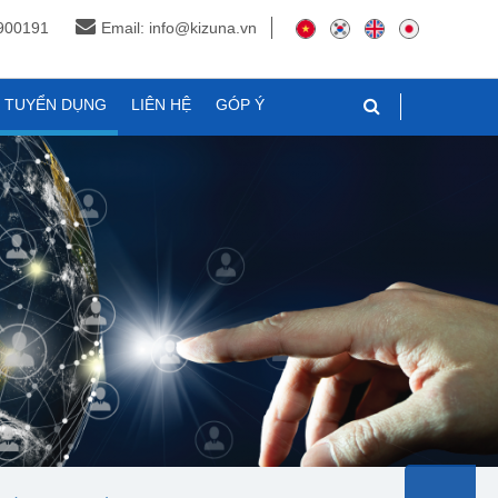
3900191
Email: info@kizuna.vn
N TUYỂN DỤNG
LIÊN HỆ
GÓP Ý