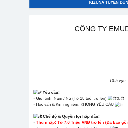
KIZUNA TUYỂN DỤ
CÔNG TY EMUD
Lĩnh vực: 
Yêu cầu:
- Giới tính: Nam / Nữ (Từ 18 tuổi trở lên)
- Học vấn & Kinh nghiệm: KHÔNG YÊU CẦU
Chế độ & Quyền lợi hấp dẫn:
-
Thu nhập: Từ 7.0 Triệu VNĐ trở lên (Đã bao gồ