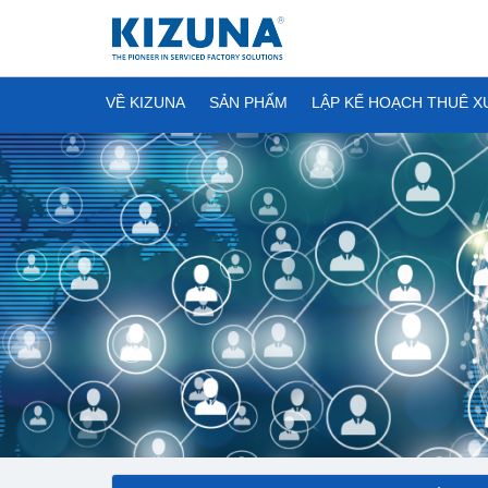
VỀ KIZUNA
SẢN PHẨM
LẬP KẾ HOẠCH THUÊ 