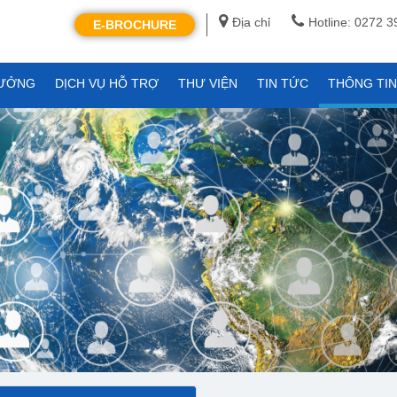
Địa chỉ
Hotline: 0272 
E-BROCHURE
XƯỞNG
DỊCH VỤ HỖ TRỢ
THƯ VIỆN
TIN TỨC
THÔNG TI