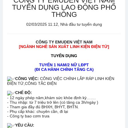
CÔNG TY EMUDEN VIỆT NAM
TUYỂN DỤNG LAO ĐỘNG PHỔ
THÔNG
02/03/2025 11:12, Nhà đầu tư tuyển dụng
CÔNG TY EMUDEN VIỆT NAM
[NGÀNH NGHỀ SẢN XUẤT LINH KIỆN ĐIỆN TỬ]
TUYỂN DỤNG
TUYỂN 1 NAM/2 NỮ LĐPT
(ĐI CA HÀNH CHÍNH TĂNG CA)
CÔNG VIỆC:
CÔNG VIỆC CHÍNH LẮP RÁP LINH KIỆN
ĐIỆN TỬ,CÔNG TẮC ĐIỆN
CHẾ ĐỘ:
- 12 ngày phép năm,khám sức khỏe định kỳ…….
- Thu nhập: từ 7 triệu trở lên (có tăng ca 3h/ngày )
- Tham gia đầy đủ BHXH, BHYT, BHTN.
- Phụ cấp khác: chuyên cần, đi lại
- Công ty bao cơm trưa
YÊU CẦU: