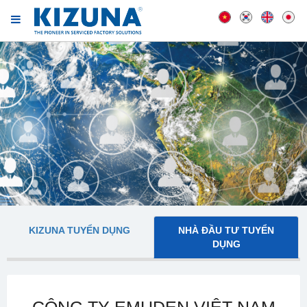
KIZUNA TUYỂN DỤNG
NHÀ ĐẦU TƯ TUYỂN
DỤNG