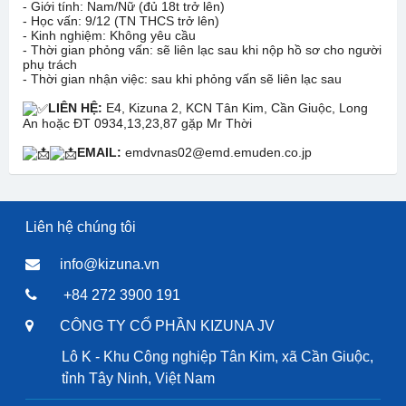
- Giới tính: Nam/Nữ (đủ 18t trở lên)
- Học vấn: 9/12 (TN THCS trở lên)
- Kinh nghiệm: Không yêu cầu
- Thời gian phỏng vấn: sẽ liên lạc sau khi nộp hồ sơ cho người
phụ trách
- Thời gian nhận việc: sau khi phỏng vấn sẽ liên lạc sau
LIÊN HỆ:
E4, Kizuna 2, KCN Tân Kim, Cần Giuộc, Long
An hoặc ĐT 0934,13,23,87 gặp Mr Thời
EMAIL:
emdvnas02@emd.emuden.co.jp
Liên hệ chúng tôi
info@kizuna.vn
+84 272 3900 191
CÔNG TY CỔ PHẦN KIZUNA JV
Lô K - Khu Công nghiệp Tân Kim, xã Cần Giuộc,
tỉnh Tây Ninh, Việt Nam