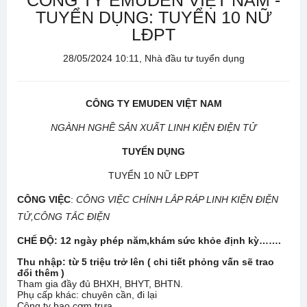
CÔNG TY EMUDEN VIỆT NAM -
TUYỂN DỤNG: TUYỂN 10 NỮ
LĐPT
28/05/2024 10:11, Nhà đầu tư tuyển dụng
CÔNG TY EMUDEN VIỆT NAM
NGÀNH NGHỀ SẢN XUẤT LINH KIỆN ĐIỆN TỬ
TUYỂN DỤNG
TUYỂN 10 NỮ LĐPT
CÔNG VIỆC
:
CÔNG VIỆC CHÍNH LẮP RÁP LINH KIỆN ĐIỆN
TỬ,CÔNG TẮC ĐIỆN
CHẾ ĐỘ: 12 ngày phép năm,khám sức khỏe định kỳ…….
Thu nhập: từ 5 triệu trở lên ( chi tiết phỏng vấn sẽ trao
đổi thêm )
Tham gia đầy đủ BHXH, BHYT, BHTN.
Phụ cấp khác: chuyên cần, đi lại
Công ty bao cơm trưa