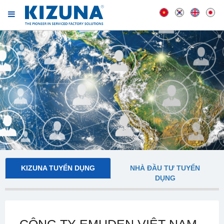
KIZUNA TUYỂN DỤNG
NHÀ ĐẦU TƯ TUYỂN
DỤNG