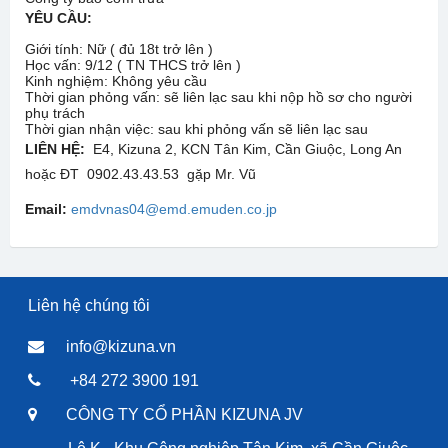
YÊU CẦU:
Giới tính: Nữ ( đủ 18t trở lên )
Học vấn: 9/12 ( TN THCS trở lên )
Kinh nghiệm: Không yêu cầu
Thời gian phỏng vấn: sẽ liên lạc sau khi nộp hồ sơ cho người
phụ trách
Thời gian nhận việc: sau khi phỏng vấn sẽ liên lạc sau
LIÊN HỆ:
E4, Kizuna 2, KCN Tân Kim, Cần Giuộc, Long An
hoặc ĐT 0902.43.43.53 gặp Mr. Vũ
Email:
emdvnas04@emd.emuden.co.jp
Liên hệ chúng tôi
info@kizuna.vn
+84 272 3900 191
CÔNG TY CỔ PHẦN KIZUNA JV