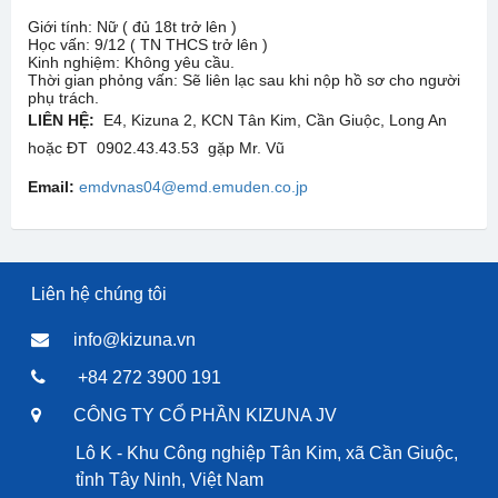
Giới tính: Nữ ( đủ 18t trở lên )
Học vấn: 9/12 ( TN THCS trở lên )
Kinh nghiệm: Không yêu cầu.
Thời gian phỏng vấn: Sẽ liên lạc sau khi nộp hồ sơ cho người
phụ trách.
LIÊN HỆ:
E4, Kizuna 2, KCN Tân Kim, Cần Giuộc, Long An
hoặc ĐT 0902.43.43.53 gặp Mr. Vũ
Email:
emdvnas04@emd.emuden.co.jp
Liên hệ chúng tôi
info@kizuna.vn
+84 272 3900 191
CÔNG TY CỔ PHẦN KIZUNA JV
Lô K - Khu Công nghiệp Tân Kim, xã Cần Giuộc,
tỉnh Tây Ninh, Việt Nam