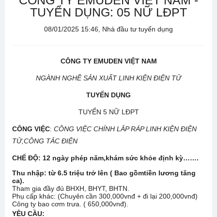
CÔNG TY EMUDEN VIỆT NAM -
TUYỂN DỤNG: 05 NỮ LĐPT
08/01/2025 15:46, Nhà đầu tư tuyển dụng
CÔNG TY EMUDEN VIỆT NAM
NGÀNH NGHỀ SẢN XUẤT LINH KIỆN ĐIỆN TỬ
TUYỂN DỤNG
TUYỂN 5 NỮ LĐPT
CÔNG VIỆC
:
CÔNG VIỆC CHÍNH LẮP RÁP LINH KIỆN ĐIỆN
TỬ,CÔNG TẮC ĐIỆN
CHẾ ĐỘ: 12 ngày phép năm,khám sức khỏe định kỳ…….
Thu nhập: từ 6.5 triệu trở lên ( Bao gồmtiền lương tăng
ca).
Tham gia đầy đủ BHXH, BHYT, BHTN.
Phụ cấp khác: (Chuyên cần 300,000vnđ + đi lại 200,000vnđ)
Công ty bao cơm trưa. ( 650,000vnđ).
YÊU CẦU: