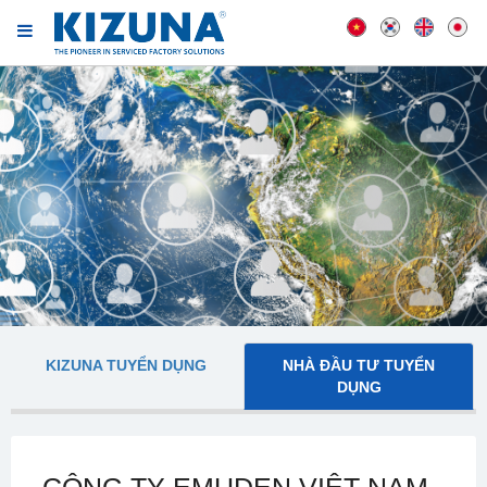
KIZUNA TUYỂN DỤNG
NHÀ ĐẦU TƯ TUYỂN
DỤNG