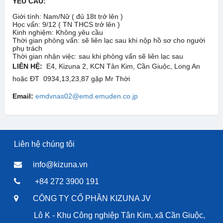
YÊU CẦU:
Giới tính: Nam/Nữ ( đủ 18t trở lên )
Học vấn: 9/12 ( TN THCS trở lên )
Kinh nghiệm: Không yêu cầu
Thời gian phỏng vấn: sẽ liên lạc sau khi nộp hồ sơ cho người
phụ trách
Thời gian nhận việc: sau khi phỏng vấn sẽ liên lạc sau
LIÊN HỆ:
E4, Kizuna 2, KCN Tân Kim, Cần Giuộc, Long An
hoặc ĐT 0934,13,23,87 gặp Mr Thời
Email:
emdvnas02@emd.emuden.co.jp
Liên hệ chúng tôi
info@kizuna.vn
+84 272 3900 191
CÔNG TY CỔ PHẦN KIZUNA JV
Lô K - Khu Công nghiệp Tân Kim, xã Cần Giuộc,