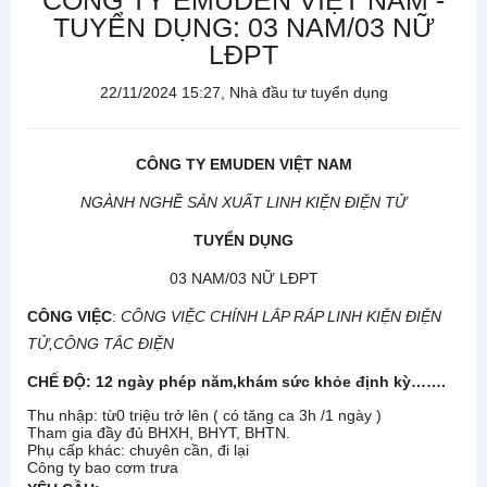
CÔNG TY EMUDEN VIỆT NAM -
TUYỂN DỤNG: 03 NAM/03 NỮ
LĐPT
22/11/2024 15:27, Nhà đầu tư tuyển dụng
CÔNG TY EMUDEN VIỆT NAM
NGÀNH NGHỀ SẢN XUẤT LINH KIỆN ĐIỆN TỬ
TUYỂN DỤNG
03 NAM/03 NỮ LĐPT
CÔNG VIỆC
:
CÔNG VIỆC CHÍNH LẮP RÁP LINH KIỆN ĐIỆN
TỬ,CÔNG TẮC ĐIỆN
CHẾ ĐỘ: 12 ngày phép năm,khám sức khỏe định kỳ…….
Thu nhập: từ0 triệu trở lên ( có tăng ca 3h /1 ngày )
Tham gia đầy đủ BHXH, BHYT, BHTN.
Phụ cấp khác: chuyên cần, đi lại
Công ty bao cơm trưa