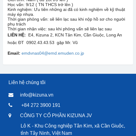
Học vấn: 9/12 ( TN THCS trở lên )
Kinh nghiệm: Ưu tiên những ai đã có kinh nghiệm về kỹ thuật
máy ép nhựa.
Thời gian phỏng vấn: sẽ liên lạc sau khi nộp hồ sơ cho người
phụ trách
Thời gian nhận việc: sau khi phỏng vấn sẽ liên lạc sau
LIÊN HỆ:
E4, Kizuna 2, KCN Tân Kim, Cần Giuộc, Long An
hoặc ĐT 0902.43.43.53 gặp Mr. Vũ
Email:
emdvnas04@emd.emuden.co.jp
Liên hệ chúng tôi
info@kizuna.vn
+84 272 3900 191
CÔNG TY CỔ PHẦN KIZUNA JV
Lô K - Khu Công nghiệp Tân Kim, xã Cần Giuộc,
tỉnh Tây Ninh, Việt Nam