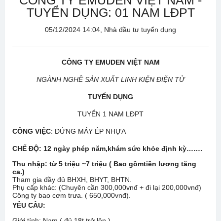
CÔNG TY EMUDEN VIỆT NAM -
TUYỂN DỤNG: 01 NAM LĐPT
05/12/2024 14:04, Nhà đầu tư tuyển dụng
CÔNG TY EMUDEN VIỆT NAM
NGÀNH NGHỀ SẢN XUẤT LINH KIỆN ĐIỆN TỬ
TUYỂN DỤNG
TUYỂN 1 NAM LĐPT
CÔNG VIỆC
: ĐỨNG MÁY ÉP NHỰA
CHẾ ĐỘ: 12 ngày phép năm,khám sức khỏe định kỳ…….
Thu nhập: từ 5 triệu ~7 triệu ( Bao gồmtiền lương tăng
ca.)
Tham gia đầy đủ BHXH, BHYT, BHTN.
Phụ cấp khác: (Chuyên cần 300,000vnđ + đi lại 200,000vnđ)
Công ty bao cơm trưa. ( 650,000vnđ).
YÊU CẦU:
Giới tính: Nam ( đủ 18t trở lên )