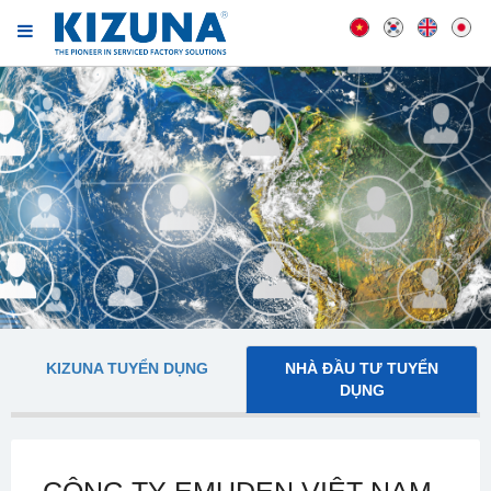
KIZUNA TUYỂN DỤNG
NHÀ ĐẦU TƯ TUYỂN
DỤNG