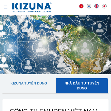
KIZUNA TUYỂN DỤNG
NHÀ ĐẦU TƯ TUYỂN
DỤNG