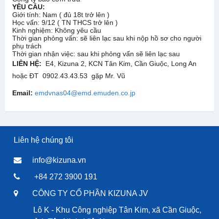
YÊU CẦU:
Giới tính: Nam ( đủ 18t trở lên )
Học vấn: 9/12 ( TN THCS trở lên )
Kinh nghiệm: Không yêu cầu
Thời gian phỏng vấn: sẽ liên lạc sau khi nộp hồ sơ cho người
phụ trách
Thời gian nhận việc: sau khi phỏng vấn sẽ liên lạc sau
LIÊN HỆ:
E4, Kizuna 2, KCN Tân Kim, Cần Giuộc, Long An
hoặc ĐT 0902.43.43.53 gặp Mr. Vũ
Email:
emdvnas04@emd.emuden.co.jp
Liên hệ chúng tôi
info@kizuna.vn
+84 272 3900 191
CÔNG TY CỔ PHẦN KIZUNA JV
Lô K - Khu Công nghiệp Tân Kim, xã Cần Giuộc,