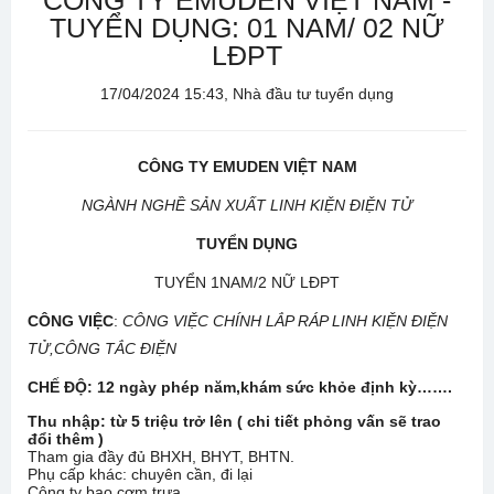
CÔNG TY EMUDEN VIỆT NAM -
TUYỂN DỤNG: 01 NAM/ 02 NỮ
LĐPT
17/04/2024 15:43, Nhà đầu tư tuyển dụng
CÔNG TY EMUDEN VIỆT NAM
NGÀNH NGHỀ SẢN XUẤT LINH KIỆN ĐIỆN TỬ
TUYỂN DỤNG
TUYỂN 1NAM/2 NỮ LĐPT
CÔNG VIỆC
:
CÔNG VIỆC CHÍNH LẮP RÁP LINH KIỆN ĐIỆN
TỬ,CÔNG TẮC ĐIỆN
CHẾ ĐỘ: 12 ngày phép năm,khám sức khỏe định kỳ…….
Thu nhập: từ 5 triệu trở lên ( chi tiết phỏng vấn sẽ trao
đổi thêm )
Tham gia đầy đủ BHXH, BHYT, BHTN.
Phụ cấp khác: chuyên cần, đi lại
Công ty bao cơm trưa