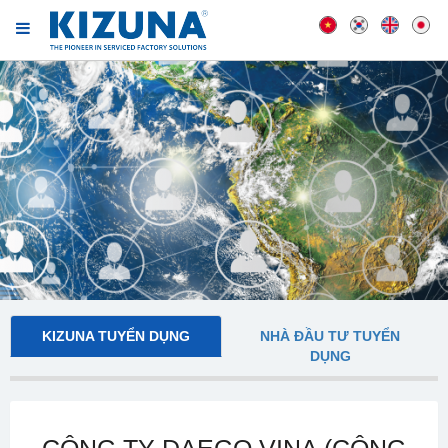
KIZUNA TUYỂN DỤNG
NHÀ ĐẦU TƯ TUYỂN
DỤNG