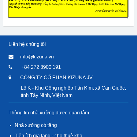
Liên hệ chúng tôi
info@kizuna.vn
+84 272 3900 191
CÔNG TY CỔ PHẦN KIZUNA JV
Lô K - Khu Công nghiệp Tân Kim, xã Cần Giuộc,
tỉnh Tây Ninh, Việt Nam
Thông tin nhà xưởng được quan tâm
Nhà xưởng có tầng
Tiện ích gia tăng - cho thuê kho