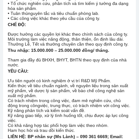
• Tổ chức nghiên cứu, phân tích và tìm kiếm ý tưởng đa dạng
hóa sản phẩm.
• Tuân thủnguyên tắc và tiêu chuẩn phòng lab.
• Các công việc khác theo yêu cầu của công ty.
CHẾ ĐỘ
:
Được hưởng các quyền lợi khác theo chính sách của công ty.
Môi trường làm việc năng động, thân thiện, ổn định lâu dài.
Thưởng Lễ, Tết và thưởng chuyên cần theo quy định công ty.
Thu nhập:
15.000.000 – 25.000.000 đồng/ tháng.
Tham gia đầy đủ BHXH, BHYT, BHTN theo quy định của nhà
nước.
YÊU CẦU:
Ưu tiên người có kinh nghiệm ở vị trí R&D Mỹ Phẩm.
Kiến thức về tiêu chuẩn ngành, về nguyên liệu trong sản xuất
mỹ phẩm, về dược lý sản phẩm, về bào chế công nghệ sản
xuất mỹ phẩm.
Có trách nhiệm trong công việc, đam mê nghiên cứu, chủ
động trong côngviệc, trung thực, có trách nhiệm với công việc.
Kỹ năng phân tích và kiểm soát vấn đề.
Kỹ năng giao tiếp, xử lý tình huống tốt, chịu được áp lực công
việc.
Có khả năng hợp tác phối hợp làm việc theo nhóm.
Ham học hỏi và trau dồi kiến thức.
LIÊN HỆ:
BP nhân sự (Ms Lành) – 090 361 6669; Email: