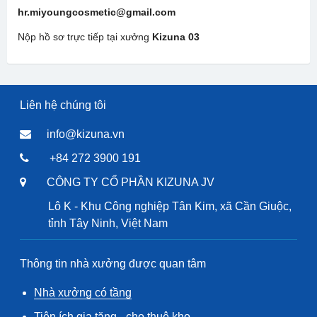
hr.miyoungcosmetic
@gmail.com
Nộp hồ sơ trực tiếp tại xưởng
Kizuna 03
Liên hệ chúng tôi
info@kizuna.vn
+84 272 3900 191
CÔNG TY CỔ PHẦN KIZUNA JV
Lô K - Khu Công nghiệp Tân Kim, xã Cần Giuộc,
tỉnh Tây Ninh, Việt Nam
Thông tin nhà xưởng được quan tâm
Nhà xưởng có tầng
Tiện ích gia tăng - cho thuê kho