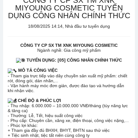
CÔNG TY CP SX TM XNK
MIYOUNG COSMETIC TUYỂN
DỤNG CÔNG NHÂN CHÍNH THỨC
18/08/2025 14:14, Nhà đầu tư tuyển dụng
CÔNG TY CP SX TM XNK MIYOUNG COSMETIC
Ngành nghề: Gia công mỹ phẩm
TUYỂN DỤNG: [05] CÔNG NHÂN CHÍNH THỨC
MÔ TẢ CÔNG VIỆC
- Tham gia trực tiếp vào dây chuyền sản xuất mỹ phẩm: chiết
rót, đóng gói, dán nhãn,...
- Vận hành máy móc đơn giản, được đào tạo và hướng dẫn
khi nhận việc.
CHẾ ĐỘ & PHÚC LỢI
- Thu nhập: 6.000.000 – 10.000.000 VNĐ/tháng (tùy năng lực
& tăng ca)
- Thưởng: Lễ, Tết, hiệu suất công việc
- Phụ cấp: Chuyên cần, xăng xe, điện thoại, công việc nặng,...
- Phúc lợi khác:
+ Tham gia đầy đủ BHXH, BHYT, BHTN sau thử việc
+ Tiệc sinh nhật, tiệc tất niên cùng công ty