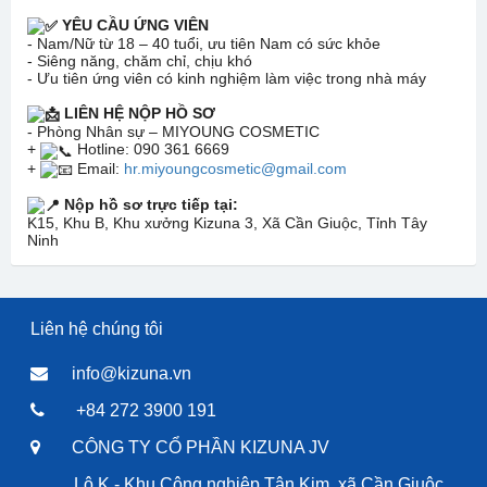
YÊU CẦU ỨNG VIÊN
- Nam/Nữ từ 18 – 40 tuổi, ưu tiên Nam có sức khỏe
- Siêng năng, chăm chỉ, chịu khó
- Ưu tiên ứng viên có kinh nghiệm làm việc trong nhà máy
LIÊN HỆ NỘP HỒ SƠ
- Phòng Nhân sự – MIYOUNG COSMETIC
+
Hotline: 090 361 6669
+
Email:
hr.miyoungcosmetic@gmail.com
Nộp hồ sơ trực tiếp tại:
K15, Khu B, Khu xưởng Kizuna 3, Xã Cần Giuộc, Tỉnh Tây
Ninh
Liên hệ chúng tôi
info@kizuna.vn
+84 272 3900 191
CÔNG TY CỔ PHẦN KIZUNA JV
Lô K - Khu Công nghiệp Tân Kim, xã Cần Giuộc,