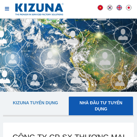
KIZUNA TUYỂN DỤNG
NHÀ ĐẦU TƯ TUYỂN
DỤNG