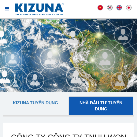
KIZUNA TUYỂN DỤNG
NHÀ ĐẦU TƯ TUYỂN
DỤNG