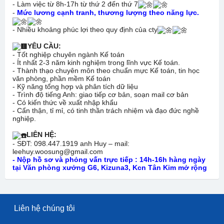
- Làm việc từ 8h-17h từ thứ 2 đến thứ 7
-
Mức lương cạnh tranh, thương lượng theo năng lực.
- Nhiều khoảng phúc lợi theo quy định của cty
YÊU CẦU:
- Tốt nghiệp chuyên ngành Kế toán
- Ít nhất 2-3 năm kinh nghiệm trong lĩnh vực Kế toán.
- Thành thạo chuyên môn theo chuẩn mực Kế toán, tin học
văn phòng, phần mềm Kế toán
- Kỹ năng tổng hợp và phân tích dữ liệu
- Trình độ tiếng Anh: giao tiếp cơ bản, soạn mail cơ bản
- Có kiến thức về xuất nhập khẩu
- Cẩn thận, tỉ mỉ, có tinh thần trách nhiệm và đạo đức nghề
nghiệp.
LIÊN HỆ:
- SĐT: 098.447.1919 anh Huy – mail:
leehuy.woosung@gmail.com
- Nộp hồ sơ và phỏng vấn trực tiếp : 14h-16h hàng ngày
tại Văn phòng xưởng G6, Kizuna3, Kcn Tân Kim mở rộng
Liên hệ chúng tôi