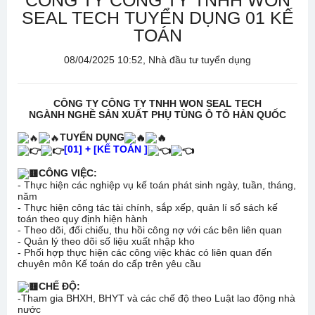
CÔNG TY CÔNG TY TNHH WON
SEAL TECH TUYỂN DỤNG 01 KẾ
TOÁN
08/04/2025 10:52, Nhà đầu tư tuyển dụng
CÔNG TY CÔNG TY TNHH WON SEAL TECH
NGÀNH NGHỀ SẢN XUẤT PHỤ TÙNG Ô TÔ HÀN QUỐC
TUYỂN DỤNG
[01] + [KẾ TOÁN ]
CÔNG VIỆC:
- Thực hiện các nghiệp vụ kế toán phát sinh ngày, tuần, tháng,
năm
- Thực hiện công tác tài chính, sắp xếp, quản lí sổ sách kế
toán theo quy định hiện hành
- Theo dõi, đối chiếu, thu hồi công nợ với các bên liên quan
- Quản lý theo dõi số liệu xuất nhập kho
- Phối hợp thực hiện các công việc khác có liên quan đến
chuyên môn Kế toán do cấp trên yêu cầu
CHẾ ĐỘ:
-Tham gia BHXH, BHYT và các chế độ theo Luật lao động nhà
nước