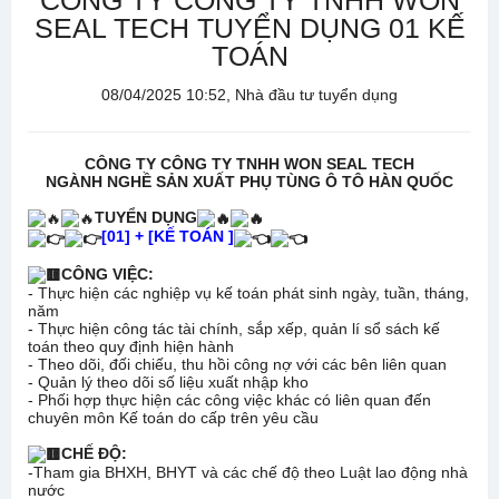
CÔNG TY CÔNG TY TNHH WON
SEAL TECH TUYỂN DỤNG 01 KẾ
TOÁN
08/04/2025 10:52, Nhà đầu tư tuyển dụng
CÔNG TY CÔNG TY TNHH WON SEAL TECH
NGÀNH NGHỀ SẢN XUẤT PHỤ TÙNG Ô TÔ HÀN QUỐC
TUYỂN DỤNG
[01] + [KẾ TOÁN ]
CÔNG VIỆC:
- Thực hiện các nghiệp vụ kế toán phát sinh ngày, tuần, tháng,
năm
- Thực hiện công tác tài chính, sắp xếp, quản lí sổ sách kế
toán theo quy định hiện hành
- Theo dõi, đối chiếu, thu hồi công nợ với các bên liên quan
- Quản lý theo dõi số liệu xuất nhập kho
- Phối hợp thực hiện các công việc khác có liên quan đến
chuyên môn Kế toán do cấp trên yêu cầu
CHẾ ĐỘ:
-Tham gia BHXH, BHYT và các chế độ theo Luật lao động nhà
nước