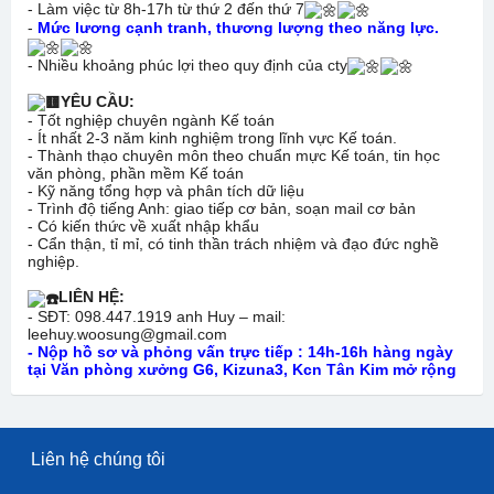
- Làm việc từ 8h-17h từ thứ 2 đến thứ 7
-
Mức lương cạnh tranh, thương lượng theo năng lực.
- Nhiều khoảng phúc lợi theo quy định của cty
YÊU CẦU:
- Tốt nghiệp chuyên ngành Kế toán
- Ít nhất 2-3 năm kinh nghiệm trong lĩnh vực Kế toán.
- Thành thạo chuyên môn theo chuẩn mực Kế toán, tin học
văn phòng, phần mềm Kế toán
- Kỹ năng tổng hợp và phân tích dữ liệu
- Trình độ tiếng Anh: giao tiếp cơ bản, soạn mail cơ bản
- Có kiến thức về xuất nhập khẩu
- Cẩn thận, tỉ mỉ, có tinh thần trách nhiệm và đạo đức nghề
nghiệp.
LIÊN HỆ:
- SĐT: 098.447.1919 anh Huy – mail:
leehuy.woosung@gmail.com
- Nộp hồ sơ và phỏng vấn trực tiếp : 14h-16h hàng ngày
tại Văn phòng xưởng G6, Kizuna3, Kcn Tân Kim mở rộng
Liên hệ chúng tôi