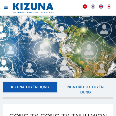
KIZUNA TUYỂN DỤNG
NHÀ ĐẦU TƯ TUYỂN
DỤNG