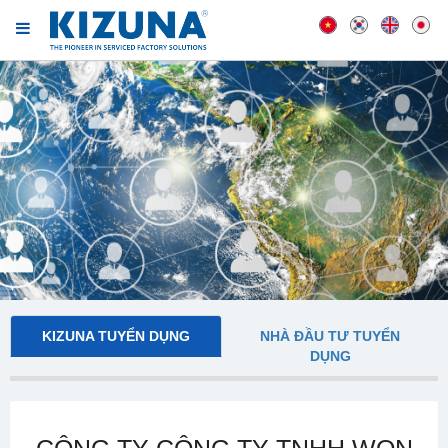
KIZUNA TUYỂN DỤNG
NHÀ ĐẦU TƯ TUYỂN
DỤNG