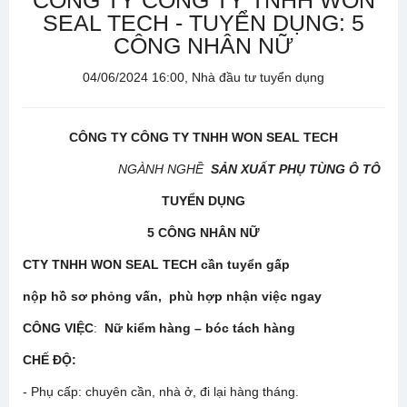
CÔNG TY CÔNG TY TNHH WON
SEAL TECH - TUYỂN DỤNG: 5
CÔNG NHÂN NỮ
04/06/2024 16:00, Nhà đầu tư tuyển dụng
CÔNG TY CÔNG TY TNHH WON SEAL TECH
NGÀNH NGHỀ
SẢN XUẤT PHỤ TÙNG Ô TÔ
TUYỂN DỤNG
5 CÔNG NHÂN NỮ
CTY TNHH WON SEAL TECH cần tuyển gấp
nộp hồ sơ phỏng vấn, phù hợp nhận việc ngay
CÔNG VIỆC
:
Nữ kiểm hàng – bóc tách hàng
CHẾ ĐỘ
:
- Phụ cấp: chuyên cần, nhà ở, đi lại hàng tháng.