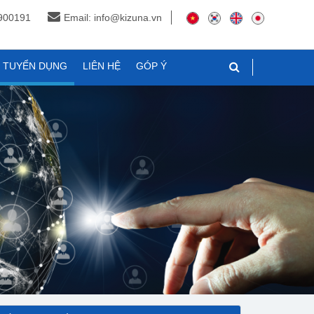
3900191
Email: info@kizuna.vn
N TUYỂN DỤNG
LIÊN HỆ
GÓP Ý