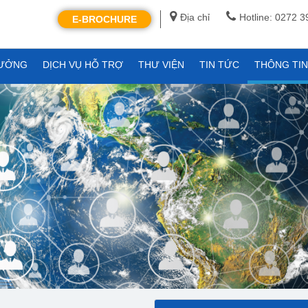
Địa chỉ
Hotline: 0272 
E-BROCHURE
XƯỞNG
DỊCH VỤ HỖ TRỢ
THƯ VIỆN
TIN TỨC
THÔNG TI