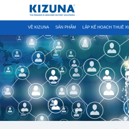
VỀ KIZUNA
SẢN PHẨM
LẬP KẾ HOẠCH THUÊ 