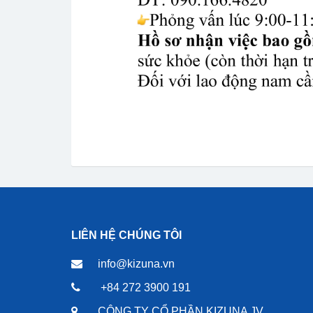
LIÊN HỆ CHÚNG TÔI
info@kizuna.vn
+84 272 3900 191
CÔNG TY CỔ PHẦN KIZUNA JV