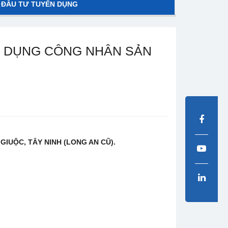
 ĐẦU TƯ TUYỂN DỤNG
N DỤNG CÔNG NHÂN SẢN
 GIUỘC, TÂY NINH (LONG AN CŨ).