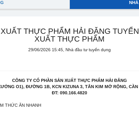
NG
NHÀ
 XUẤT THỰC PHẨM HẢI ĐĂNG TUYỂ
XUẤT THỰC PHẨM
29/06/2026 15:45, Nhà đầu tư tuyển dụng
CÔNG TY CỔ PHẦN SẢN XUẤT THỰC PHẨM HẢI ĐĂNG
HÀ XƯỞNG O1), ĐƯỜNG 1B, KCN KIZUNA 3, TÂN KIM MỞ RỘNG, CẦN
ĐT: 090.166.4820
ẨM THỨC ĂN NHANH