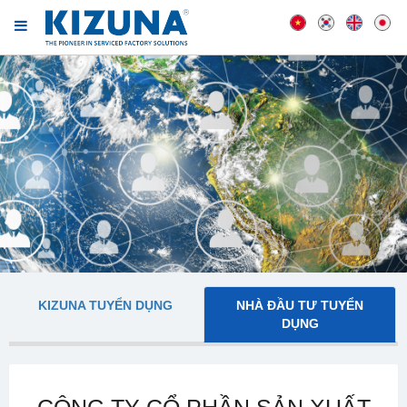
KIZUNA TUYỂN DỤNG
NHÀ ĐẦU TƯ TUYỂN
DỤNG