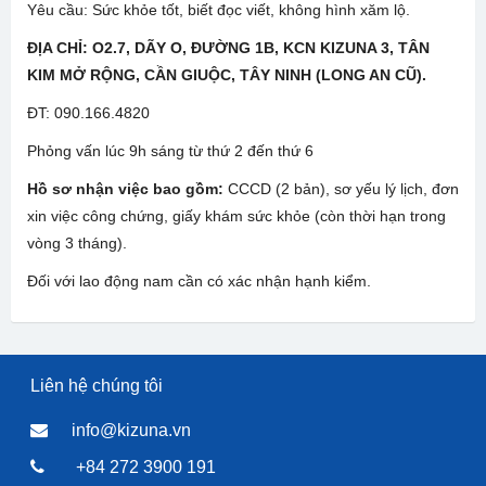
Yêu cầu: Sức khỏe tốt, biết đọc viết, không hình xăm lộ.
ĐỊA CHỈ: O2.7, DÃY O, ĐƯỜNG 1B, KCN KIZUNA 3, TÂN
KIM MỞ RỘNG, CẦN GIUỘC, TÂY NINH (LONG AN CŨ).
ĐT: 090.166.4820
Phỏng vấn lúc 9h sáng từ thứ 2 đến thứ 6
Hồ sơ nhận việc bao gồm:
CCCD (2 bản), sơ yếu lý lịch, đơn
xin việc công chứng, giấy khám sức khỏe (còn thời hạn trong
vòng 3 tháng).
Đối với lao động nam cần có xác nhận hạnh kiểm.
Liên hệ chúng tôi
info@kizuna.vn
+84 272 3900 191