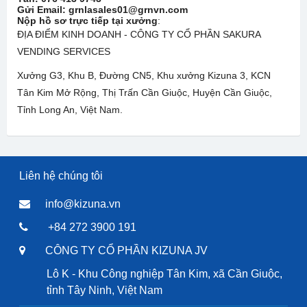
Gửi Email: grnlasales01@grnvn.com
Nộp hồ sơ trực tiếp tại xưởng
:
ĐỊA ĐIỂM KINH DOANH - CÔNG TY CỔ PHẦN SAKURA
VENDING SERVICES
Xưởng G3, Khu B, Đường CN5, Khu xưởng Kizuna 3, KCN
Tân Kim Mở Rộng, Thị Trấn Cần Giuộc, Huyện Cần Giuộc,
Tỉnh Long An, Việt Nam.
Liên hệ chúng tôi
info@kizuna.vn
+84 272 3900 191
CÔNG TY CỔ PHẦN KIZUNA JV
Lô K - Khu Công nghiệp Tân Kim, xã Cần Giuộc,
tỉnh Tây Ninh, Việt Nam