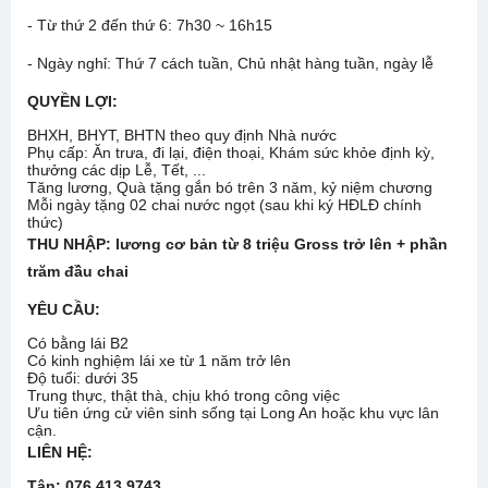
- Từ thứ 2 đến thứ 6: 7h30 ~ 16h15
- Ngày nghỉ: Thứ 7 cách tuần, Chủ nhật hàng tuần, ngày lễ
QUYỀN LỢI:
BHXH, BHYT, BHTN theo quy định Nhà nước
Phụ cấp: Ăn trưa, đi lại, điện thoại, Khám sức khỏe định kỳ,
thưởng các dịp Lễ, Tết, ...
Tăng lương, Quà tặng gắn bó trên 3 năm, kỷ niệm chương
Mỗi ngày tặng 02 chai nước ngọt (sau khi ký HĐLĐ chính
thức)
THU NHẬP: lương cơ bản từ 8 triệu Gross trở lên + phần
trăm đầu chai
YÊU CẦU:
Có bằng lái B2
Có kinh nghiệm lái xe từ 1 năm trở lên
Độ tuổi: dưới 35
Trung thực, thật thà, chịu khó trong công việc
Ưu tiên ứng cử viên sinh sống tại Long An hoặc khu vực lân
cận.
LIÊN HỆ:
Tân:
076 413 9743