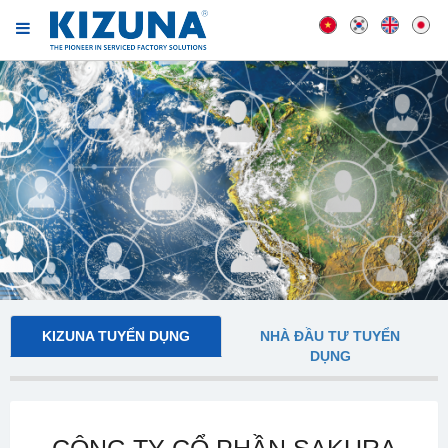
KIZUNA TUYỂN DỤNG
NHÀ ĐẦU TƯ TUYỂN
DỤNG