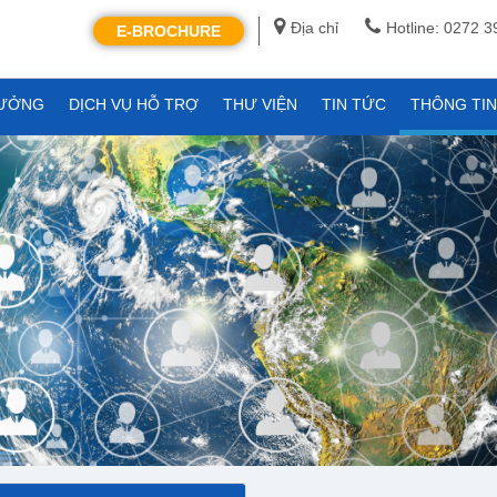
Địa chỉ
Hotline: 0272 
E-BROCHURE
XƯỞNG
DỊCH VỤ HỖ TRỢ
THƯ VIỆN
TIN TỨC
THÔNG TI