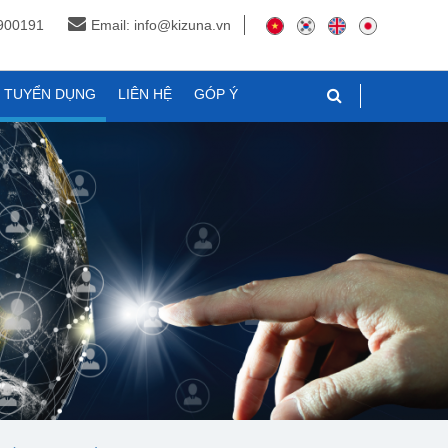
3900191
Email: info@kizuna.vn
N TUYỂN DỤNG
LIÊN HỆ
GÓP Ý