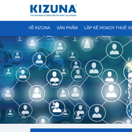
VỀ KIZUNA
SẢN PHẨM
LẬP KẾ HOẠCH THUÊ 