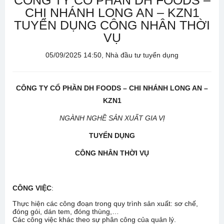
CÔNG TY CỔ PHẦN DH FOODS –
CHI NHÁNH LONG AN – KZN1
TUYỂN DỤNG CÔNG NHÂN THỜI
VỤ
05/09/2025 14:50, Nhà đầu tư tuyển dụng
CÔNG TY CỔ
PHẦN DH FOODS – CHI NHÁNH LONG AN –
KZN1
NGÀNH NGHỀ SẢN XUẤT GIA VỊ
TUYỂN DỤNG
CÔNG NHÂN THỜI VỤ
CÔNG VIỆC
:
Thực hiện các công đoạn trong quy trình sản xuất: sơ chế,
đóng gói, dán tem, đóng thùng,…
Các công việc khác theo sự phân công của quản lý.