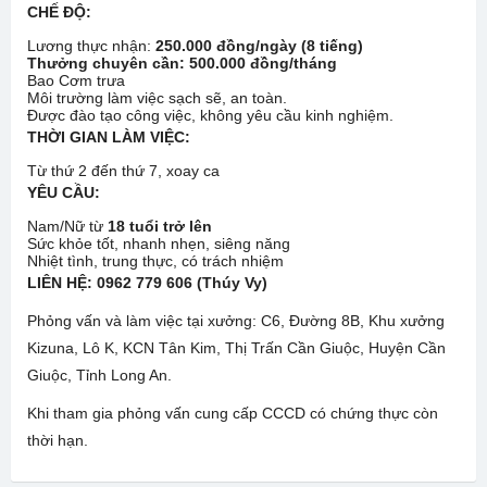
CHẾ ĐỘ:
Lương thực nhận:
250.000 đồng/ngày (8 tiếng)
Thưởng chuyên cần: 500.000 đồng/tháng
Bao Cơm trưa
Môi trường làm việc sạch sẽ, an toàn.
Được đào tạo công việc, không yêu cầu kinh nghiệm.
THỜI GIAN LÀM VIỆC:
Từ thứ 2 đến thứ 7, xoay ca
YÊU CẦU:
Nam/Nữ từ
18 tuổi trở lên
Sức khỏe tốt, nhanh nhẹn, siêng năng
Nhiệt tình, trung thực, có trách nhiệm
LIÊN HỆ:
0962 779 606 (Thúy Vy)
Phỏng vấn và làm việc tại xưởng: C6, Đường 8B, Khu xưởng
Kizuna, Lô K, KCN Tân Kim, Thị Trấn Cần Giuộc, Huyện Cần
Giuộc, Tỉnh Long An.
Khi tham gia phỏng vấn cung cấp CCCD có chứng thực còn
thời hạn.