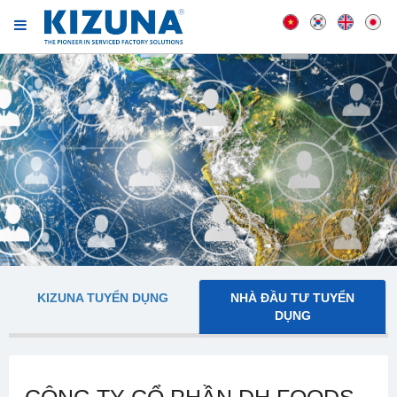
KIZUNA TUYỂN DỤNG
NHÀ ĐẦU TƯ TUYỂN
DỤNG