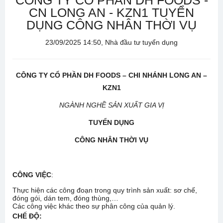
CÔNG TY CỔ PHẦN DH FOODS -
CN LONG AN - KZN1 TUYỂN
DỤNG CÔNG NHÂN THỜI VỤ
23/09/2025 14:50, Nhà đầu tư tuyển dụng
CÔNG TY CỔ
PHẦN DH FOODS – CHI NHÁNH LONG AN –
KZN1
NGÀNH NGHỀ SẢN XUẤT GIA VỊ
TUYỂN DỤNG
CÔNG NHÂN THỜI VỤ
CÔNG VIỆC
:
Thực hiện các công đoạn trong quy trình sản xuất: sơ chế,
đóng gói, dán tem, đóng thùng,…
Các công việc khác theo sự phân công của quản lý.
CHẾ ĐỘ: