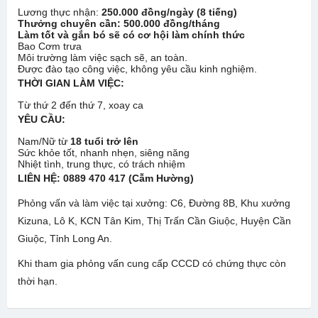
Lương thực nhận:
250.000 đồng/ngày (8 tiếng)
Thưởng chuyên cần: 500.000 đồng/tháng
Làm tốt và gắn bó sẽ có cơ hội làm chính thức
Bao Cơm trưa
Môi trường làm việc sạch sẽ, an toàn.
Được đào tạo công việc, không yêu cầu kinh nghiệm.
THỜI GIAN LÀM VIỆC:
Từ thứ 2 đến thứ 7, xoay ca
YÊU CẦU:
Nam/Nữ từ
18 tuổi trở lên
Sức khỏe tốt, nhanh nhẹn, siêng năng
Nhiệt tình, trung thực, có trách nhiệm
LIÊN HỆ: 0889 470 417 (Cẫm Hường)
Phỏng vấn và làm việc tại xưởng: C6, Đường 8B, Khu xưởng
Kizuna, Lô K, KCN Tân Kim, Thị Trấn Cần Giuộc, Huyện Cần
Giuộc, Tỉnh Long An.
Khi tham gia phỏng vấn cung cấp CCCD có chứng thực còn
thời hạn.