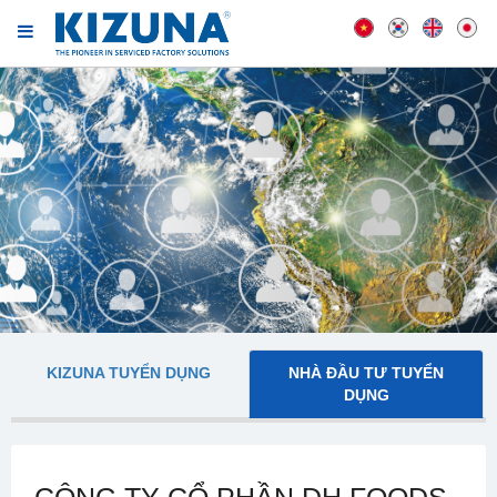
KIZUNA TUYỂN DỤNG
NHÀ ĐẦU TƯ TUYỂN
DỤNG