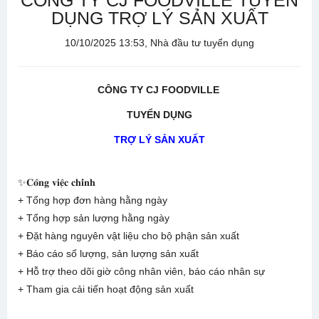
CÔNG TY CJ FOODVILLE TUYỂN
DỤNG TRỢ LÝ SẢN XUẤT
10/10/2025 13:53, Nhà đầu tư tuyển dụng
CÔNG TY CJ FOODVILLE
TUYỂN DỤNG
TRỢ LÝ SẢN XUẤT
✨𝐂𝐨̂𝐧𝐠 𝐯𝐢𝐞̣̂𝐜 𝐜𝐡𝐢́𝐧𝐡
+ Tổng hợp đơn hàng hằng ngày
+ Tổng hợp sản lượng hằng ngày
+ Đặt hàng nguyên vật liệu cho bộ phận sản xuất
+ Báo cáo số lượng, sản lượng sản xuất
+ Hỗ trợ theo dõi giờ công nhân viên, báo cáo nhân sự
+ Tham gia cải tiến hoạt động sản xuất