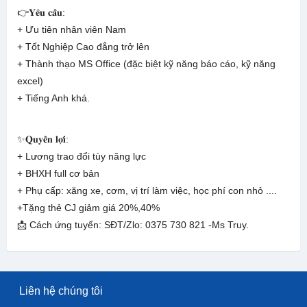
👉𝐘𝐞̂𝐮 𝐜𝐚̂̀𝐮:
+ Ưu tiên nhân viên Nam
+ Tốt Nghiệp Cao đẳng trở lên
+ Thành thạo MS Office (đặc biệt kỹ năng báo cáo, kỹ năng
excel)
+ Tiếng Anh khá.
✨𝐐𝐮𝐲𝐞̂̀𝐧 𝐥𝐨̛̣𝐢:
+ Lương trao đổi tùy năng lực
+ BHXH full cơ bản
+ Phụ cấp: xăng xe, cơm, vị trí làm việc, học phí con nhỏ ....
+Tặng thẻ CJ giảm giá 20%,40%
📩 Cách ứng tuyển: SĐT/Zlo: 0375 730 821 -Ms Truy.
Liên hệ chúng tôi