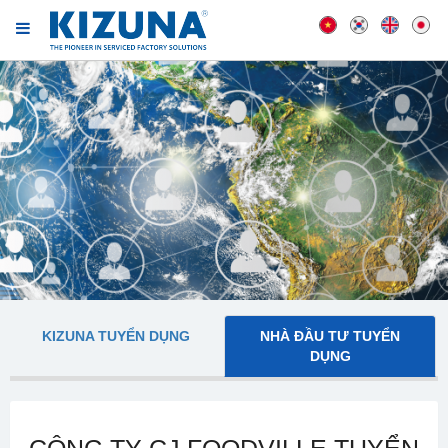
KIZUNA TUYỂN DỤNG
NHÀ ĐẦU TƯ TUYỂN
DỤNG