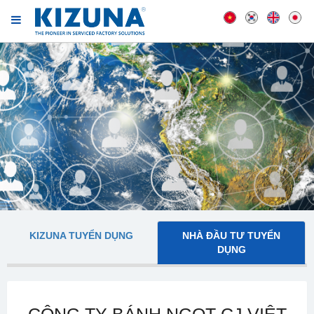
KIZUNA TUYỂN DỤNG
NHÀ ĐẦU TƯ TUYỂN
DỤNG