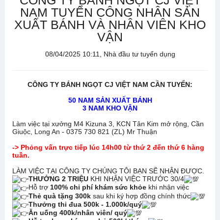
CÔNG TY BÁNH NGỌT CJ VIỆT
NAM TUYỂN CÔNG NHÂN SẢN
XUẤT BÁNH VÀ NHÂN VIÊN KHO
VẬN
08/04/2025 10:11, Nhà đầu tư tuyển dụng
CÔNG TY BÁNH NGỌT CJ VIỆT NAM CẦN TUYỂN:
50 NAM SẢN XUẤT BÁNH
3 NAM KHO VẬN
Làm việc tại xưởng M4 Kizuna 3, KCN Tân Kim mở rộng, Cần
Giuộc, Long An - 0375 730 821 (ZL) Mr Thuận
-> Phỏng vấn trực tiếp lúc 14h00 từ thứ 2 đến thứ 6 hàng
tuần.
LÀM VIỆC TẠI CÔNG TY CHÚNG TÔI BẠN SẼ NHẬN ĐƯỢC.
THƯỞNG 2 TRIỆU
KHI NHẬN VIỆC TRƯỚC 30/4
Hỗ trợ
100% chi phí khám sức khỏe
khi nhận việc
Thẻ quà tặng 300k
sau khi ký hợp đồng chính thức
Thưởng thi đua 500k - 1.000k/quý
Ăn uống 400k/nhân viên/ quý