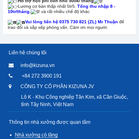
Hỗ trợ học phí con nhỏ 500k/ tháng
Lương cơ bản thấp nhất 5tr5.
Tổng thu nhập 8 -
10tr/tháng.
và rất nhiều chế độ khác
Vui lòng liên hệ 0375 730 821 (ZL) Mr Thuận
để
trao đổi và sắp xếp phỏng vấn. Cảm ơn mọi người.
Liên hệ chúng tôi
info@kizuna.vn
+84 272 3900 191
CÔNG TY CỔ PHẦN KIZUNA JV
Lô K - Khu Công nghiệp Tân Kim, xã Cần Giuộc,
tỉnh Tây Ninh, Việt Nam
Thông tin nhà xưởng được quan tâm
Nhà xưởng có tầng