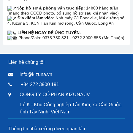
N
ộp hồ sơ & phỏng vấn trực tiếp:
14h00 hàng tuần
(mang theo CCCD photo, bổ sung hồ sơ sau khi nhận việc)
Địa điểm làm việc:
Nhà máy CJ Foodville, M4 đường số
4, Kizuna 3, KCN Tân Kim mở rộng, Cần Giuộc, Long An
LIÊN HỆ NGAY ĐỂ ỨNG TUYỂN:
Phone/Zalo: 0375 730 821 - 0272 3900 855 (Mr. Thuận)
Liên hệ chúng tôi
info@kizuna.vn
+84 272 3900 191
CÔNG TY CỔ PHẦN KIZUNA JV
Lô K - Khu Công nghiệp Tân Kim, xã Cần Giuộc,
tỉnh Tây Ninh, Việt Nam
Thông tin nhà xưởng được quan tâm