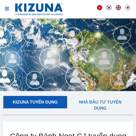
KIZUNA TUYỂN DỤNG
NHÀ ĐẦU TƯ TUYỂN
DỤNG