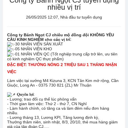
Công ty Bánh Ngọt CJ tuyển dụng
nhiều vị trí
26/05/2025 12:07, Nhà đầu tư tuyển dụng
Công ty Bánh Ngọt CJ chiêu mộ đồng đội KHÔNG YÊU
CẦU KINH NGHIỆM cho các vị trí:
30 NHÂN VIÊN SẢN XUẤT
05 NHÂN VIÊN KHO
01 NHÂN VIÊN QC (Tốt nghiệp trung cấp trở lên, ưu tiên
có kinh nghiệm QC thực phẩm)
ĐẶC BIỆT: THƯỞNG NÓNG 2 TRIỆU SAU 1 THÁNG NHẬN
VIỆC
Làm việc tại xưởng M4 Kizuna 3, KCN Tân Kim mở rộng, Cần
Giuộc, Long An - 0375 730 821 (ZL) Mr Thuận
𝐐𝐮𝐲𝐞̂̀𝐧 𝐥𝐨̛̣𝐢:
- Lương; trao đổi cụ thể lúc phỏng vấn
- Thời gian làm việc: Thứ 2 - thứ 7, CN Nghỉ
- Làm hành chính, có tăng ca và làm đêm nếu đơn hàng
nhiều.
- Lương tháng 13, Lương KPI, Tăng lương định kỳ,
Thưởng thâm niên, sinh nhật, 8/3, 20/10, thẻ mua hàng giảm
giá của tập đoàn CJ.....