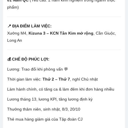
01 Nam QC
(Yêu cầu: 2 năm kinh nghiệm trong ngành thực
phẩm)
📍 ĐỊA ĐIỂM LÀM VIỆC:
Xưởng M4,
Kizuna 3 – KCN Tân Kim mở rộng
, Cần Giuộc,
Long An
💰 CHẾ ĐỘ PHÚC LỢI:
Lương: Trao đổi khi phỏng vấn 💬
Thời gian làm việc:
Thứ 2 – Thứ 7
, nghỉ Chủ nhật
Làm hành chính, có tăng ca & làm đêm khi đơn hàng nhiều
Lương tháng 13, lương KPI, tăng lương định kỳ
Thưởng thâm niên, sinh nhật, 8/3, 20/10
Thẻ mua hàng giảm giá của Tập đoàn CJ