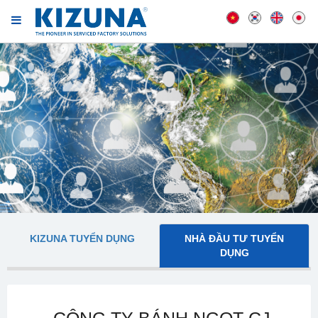
KIZUNA TUYỂN DỤNG
NHÀ ĐẦU TƯ TUYỂN
DỤNG