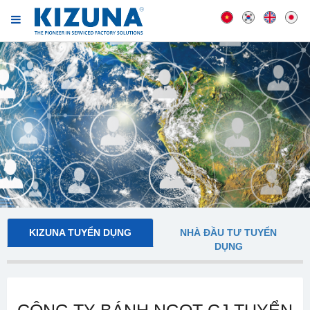
KIZUNA TUYỂN DỤNG
NHÀ ĐẦU TƯ TUYỂN
DỤNG