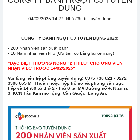
CÔNG TY BÁNH NGỌT CJ TUYỂN
DỤNG
04/02/2025 14:27, Nhà đầu tư tuyển dụng
CÔNG TY BÁNH NGỌT CJ TUYỂN DỤNG 2025:
- 200 Nhân viên sản xuất bánh
- 10 Nam nhân viên kho
(Ưu tiên có bằng lái xe nâng).
"ĐẶC BIỆT THƯỞNG NÓNG "2 TRIỆU" CHO ỨNG VIÊN
NHẬN VIỆC TRƯỚC 14/02/2025"
Vui lòng liên hệ phòng tuyển dụng: 0375 730 821 - 0272
3900 855 Mr Thuận hoặc nộp hồ sơ và phỏng vấn trực
tiếp và 14h00 từ thứ 2 - thứ 6 tại M4 Đường số 4, Kizuna
3, KCN Tân Kim mở rộng, Cần Giuộc, Long An.