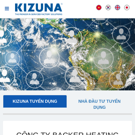
KIZUNA TUYỂN DỤNG
NHÀ ĐẦU TƯ TUYỂN
DỤNG