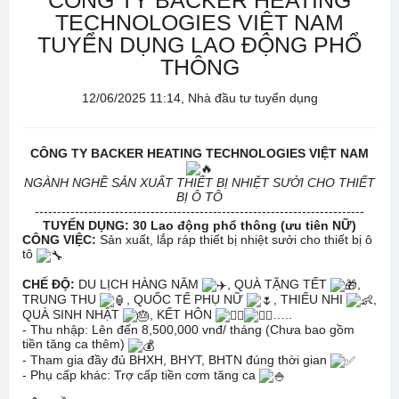
CÔNG TY BACKER HEATING
TECHNOLOGIES VIỆT NAM
TUYỂN DỤNG LAO ĐỘNG PHỔ
THÔNG
12/06/2025 11:14, Nhà đầu tư tuyển dụng
CÔNG TY BACKER HEATING TECHNOLOGIES VIỆT NAM
NGÀNH NGHỀ SẢN XUẤT THIẾT BỊ NHIỆT SƯỞI CHO THIẾT
BỊ Ô TÔ
--------------------------------------------------------------------------
TUYỂN DỤNG: 30 Lao động phổ thông (ưu tiên NỮ)
CÔNG VIỆC:
Sản xuất, lắp ráp thiết bị nhiệt sưởi cho thiết bị ô
tô
CHẾ ĐỘ:
DU LỊCH HÀNG NĂM
, QUÀ TẶNG TẾT
,
TRUNG THU
, QUỐC TẾ PHỤ NỮ
, THIẾU NHI
,
QUÀ SINH NHẬT
, KẾT HÔN
…..
- Thu nhập: Lên đến 8,500,000 vnđ/ tháng (Chưa bao gồm
tiền tăng ca thêm)
- Tham gia đầy đủ BHXH, BHYT, BHTN đúng thời gian
- Phụ cấp khác: Trợ cấp tiền cơm tăng ca