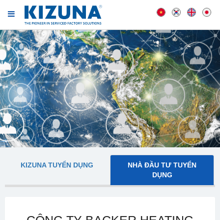
KIZUNA TUYỂN DỤNG
NHÀ ĐẦU TƯ TUYỂN
DỤNG