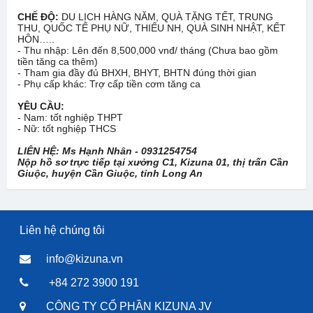
CHẾ ĐỘ:
DU LỊCH HÀNG NĂM, QUÀ TẶNG TẾT, TRUNG
THU, QUỐC TẾ PHỤ NỮ, THIẾU NH, QUÀ SINH NHẬT, KẾT
HÔN…..
- Thu nhập: Lên đến 8,500,000 vnđ/ tháng (Chưa bao gồm
tiền tăng ca thêm)
- Tham gia đầy đủ BHXH, BHYT, BHTN đúng thời gian
- Phụ cấp khác: Trợ cấp tiền cơm tăng ca
YÊU CẦU:
- Nam: tốt nghiệp THPT
- Nữ: tốt nghiệp THCS
LIÊN HỆ: Ms Hạnh Nhân - 0931254754
Nộp hồ sơ trực tiếp tại xưởng C1, Kizuna 01, thị trấn Cần
Giuộc, huyện Cần Giuộc, tỉnh Long An
Liên hệ chúng tôi
info@kizuna.vn
+84 272 3900 191
CÔNG TY CỔ PHẦN KIZUNA JV