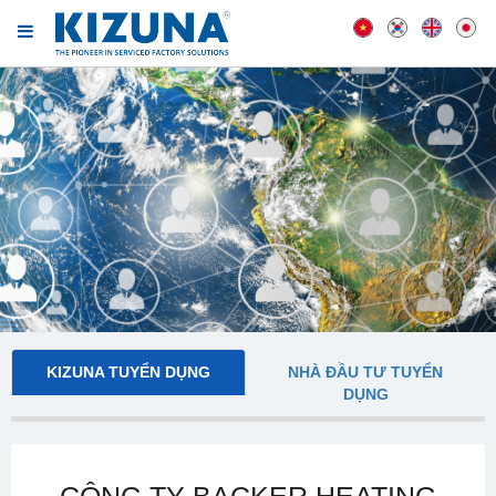
KIZUNA TUYỂN DỤNG
NHÀ ĐẦU TƯ TUYỂN
DỤNG