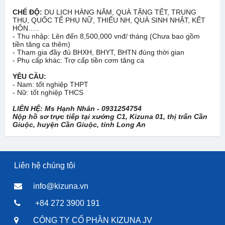
CHẾ ĐỘ:
DU LỊCH HÀNG NĂM, QUÀ TẶNG TẾT, TRUNG
THU, QUỐC TẾ PHỤ NỮ, THIẾU NH, QUÀ SINH NHẬT, KẾT
HÔN…..
- Thu nhập: Lên đến 8,500,000 vnđ/ tháng (Chưa bao gồm
tiền tăng ca thêm)
- Tham gia đầy đủ BHXH, BHYT, BHTN đúng thời gian
- Phụ cấp khác: Trợ cấp tiền cơm tăng ca
YÊU CẦU:
- Nam: tốt nghiệp THPT
- Nữ: tốt nghiệp THCS
LIÊN HỆ: Ms Hạnh Nhân - 0931254754
Nộp hồ sơ trực tiếp tại xưởng C1, Kizuna 01, thị trấn Cần
Giuộc, huyện Cần Giuộc, tỉnh Long An
Liên hệ chúng tôi
info@kizuna.vn
+84 272 3900 191
CÔNG TY CỔ PHẦN KIZUNA JV