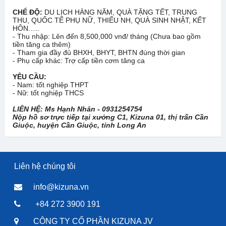
CHẾ ĐỘ:
DU LỊCH HÀNG NĂM, QUÀ TẶNG TẾT, TRUNG
THU, QUỐC TẾ PHỤ NỮ, THIẾU NH, QUÀ SINH NHẬT, KẾT
HÔN…..
- Thu nhập: Lên đến 8,500,000 vnđ/ tháng (Chưa bao gồm
tiền tăng ca thêm)
- Tham gia đầy đủ BHXH, BHYT, BHTN đúng thời gian
- Phụ cấp khác: Trợ cấp tiền cơm tăng ca
YÊU CẦU:
- Nam: tốt nghiệp THPT
- Nữ: tốt nghiệp THCS
LIÊN HỆ: Ms Hạnh Nhân - 0931254754
Nộp hồ sơ trực tiếp tại xưởng C1, Kizuna 01, thị trấn Cần
Giuộc, huyện Cần Giuộc, tỉnh Long An
Liên hệ chúng tôi
info@kizuna.vn
+84 272 3900 191
CÔNG TY CỔ PHẦN KIZUNA JV