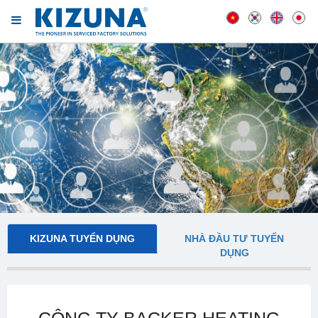
KIZUNA TUYỂN DỤNG
NHÀ ĐẦU TƯ TUYỂN
DỤNG