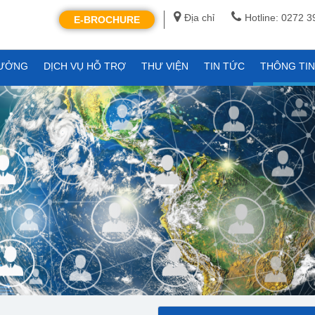
Địa chỉ
Hotline: 0272 
E-BROCHURE
XƯỞNG
DỊCH VỤ HỖ TRỢ
THƯ VIỆN
TIN TỨC
THÔNG TI