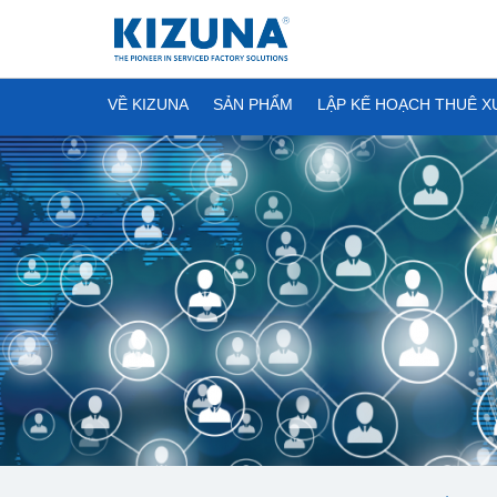
VỀ KIZUNA
SẢN PHẨM
LẬP KẾ HOẠCH THUÊ 