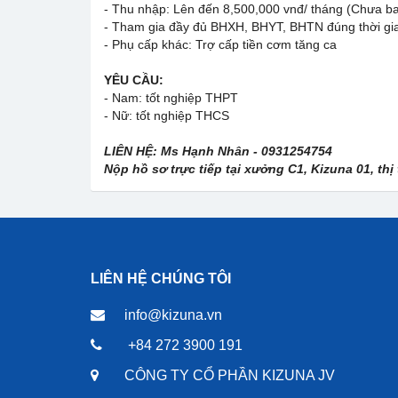
- Thu nhập: Lên đến 8,500,000 vnđ/ tháng (Chưa ba
- Tham gia đầy đủ BHXH, BHYT, BHTN đúng thời gi
- Phụ cấp khác: Trợ cấp tiền cơm tăng ca
YÊU CẦU:
- Nam: tốt nghiệp THPT
- Nữ: tốt nghiệp THCS
LIÊN HỆ: Ms Hạnh Nhân - 0931254754
Nộp hồ sơ trực tiếp tại xưởng C1, Kizuna 01, th
LIÊN HỆ CHÚNG TÔI
info@kizuna.vn
+84 272 3900 191
CÔNG TY CỔ PHẦN KIZUNA JV