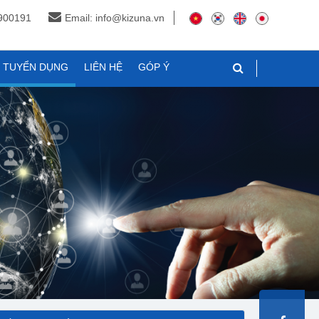
3900191
Email: info@kizuna.vn
N TUYỂN DỤNG
LIÊN HỆ
GÓP Ý