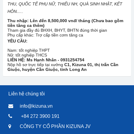
THU, QUỐC TẾ PHỤ NỮ, THIẾU NH, QUÀ SINH NHẬT, KẾT
HÔN…..
Thu nhập:
Lên đến 8,500,000 vnđ/ tháng (Chưa bao gồm
tiền tăng ca thêm)
Tham gia đầy đủ BHXH, BHYT, BHTN đúng thời gian
Phụ cấp khác: Trợ cấp tiền cơm tăng ca
YÊU CẦU:
Nam: tốt nghiệp THPT
Nữ: tốt nghiệp THCS
LIÊN HỆ:
Ms Hạnh Nhân - 0931254754
Nộp hồ sơ trực tiếp tại xưởng
C1, Kizuna 01, thị trấn Cần
Giuộc, huyện Cần Giuộc, tỉnh Long An
Liên hệ chúng tôi
info@kizuna.vn
+84 272 3900 191
CÔNG TY CỔ PHẦN KIZUNA JV