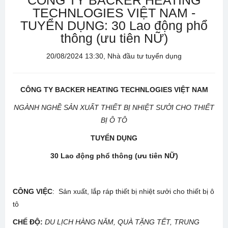
CÔNG TY BACKER HEATING
TECHNLOGIES VIỆT NAM -
TUYỂN DỤNG: 30 Lao động phổ
thông (ưu tiên NỮ)
20/08/2024 13:30, Nhà đầu tư tuyển dụng
CÔNG TY BACKER HEATING TECHNLOGIES VIỆT NAM
NGÀNH NGHỀ SẢN XUẤT THIẾT BỊ NHIỆT SƯỞI CHO THIẾT
BỊ Ô TÔ
TUYỂN DỤNG
30 Lao động phổ thông (ưu tiên NỮ)
CÔNG VIỆC
: Sản xuất, lắp ráp thiết bị nhiệt sưởi cho thiết bị ô
tô
CHẾ ĐỘ
:
DU LỊCH HÀNG NĂM, QUÀ TẶNG TẾT, TRUNG