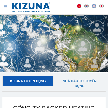
KIZUNA TUYỂN DỤNG
NHÀ ĐẦU TƯ TUYỂN
DỤNG