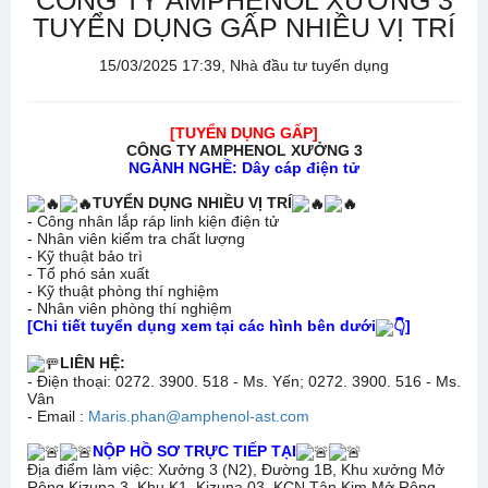
CÔNG TY AMPHENOL XƯỞNG 3
TUYỂN DỤNG GẤP NHIỀU VỊ TRÍ
15/03/2025 17:39, Nhà đầu tư tuyển dụng
[TUYỂN DỤNG GẤP]
CÔNG TY AMPHENOL XƯỞNG 3
NGÀNH NGHỀ: Dây cáp điện tử
TUYỂN DỤNG NHIỀU VỊ TRÍ
- Công nhân lắp ráp linh kiện điện tử
- Nhân viên kiểm tra chất lượng
- Kỹ thuật bảo trì
- Tổ phó sản xuất
- Kỹ thuật phòng thí nghiệm
- Nhân viên phòng thí nghiệm
[Chi tiết tuyển dụng xem tại các hình bên dưới
]
LIÊN HỆ:
- Điện thoại: 0272. 3900. 518 - Ms. Yến; 0272. 3900. 516 - Ms.
Vân
- Email :
Maris.phan@amphenol-ast.com
NỘP HỒ SƠ TRỰC TIẾP TẠI
Địa điểm làm việc: Xưởng 3 (N2), Đường 1B, Khu xưởng Mở
Rộng Kizuna 3, Khu K1, Kizuna 03, KCN Tân Kim Mở Rộng,