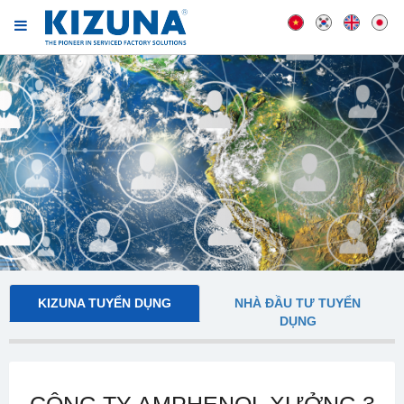
KIZUNA TUYỂN DỤNG
NHÀ ĐẦU TƯ TUYỂN
DỤNG