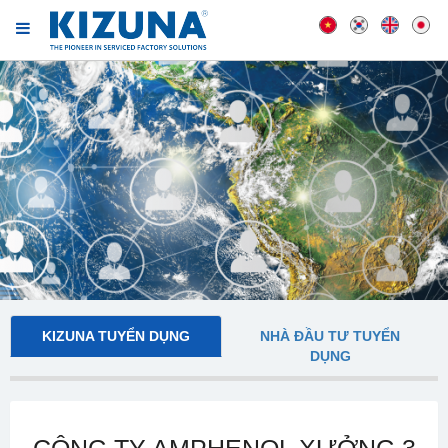
KIZUNA TUYỂN DỤNG
NHÀ ĐẦU TƯ TUYỂN
DỤNG