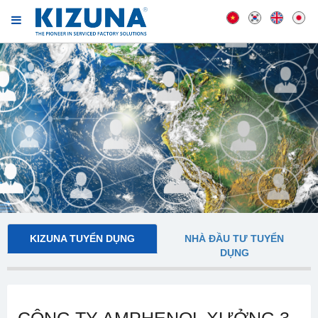
KIZUNA TUYỂN DỤNG
NHÀ ĐẦU TƯ TUYỂN
DỤNG