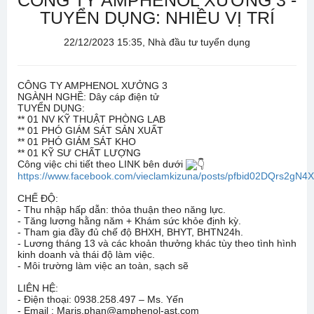
CÔNG TY AMPHENOL XƯỞNG 3 -
TUYỂN DỤNG: NHIỀU VỊ TRÍ
22/12/2023 15:35, Nhà đầu tư tuyển dụng
CÔNG TY AMPHENOL XƯỞNG 3
NGÀNH NGHỀ: Dây cáp điện tử
TUYỂN DỤNG:
** 01 NV KỸ THUẬT PHÒNG LAB
** 01 PHÓ GIÁM SÁT SẢN XUẤT
** 01 PHÓ GIÁM SÁT KHO
** 01 KỸ SƯ CHẤT LƯỢNG
Công việc chi tiết theo LINK bên dưới
https://www.facebook.com/vieclamkizuna/posts/pfbid02DQrs
CHẾ ĐỘ:
- Thu nhập hấp dẫn: thỏa thuận theo năng lực.
- Tăng lương hằng năm + Khám sức khỏe định kỳ.
- Tham gia đầy đủ chế độ BHXH, BHYT, BHTN24h.
- Lương tháng 13 và các khoản thưởng khác tùy theo tình hình
kinh doanh và thái độ làm việc.
- Môi trường làm việc an toàn, sạch sẽ
LIÊN HỆ:
- Điện thoại: 0938.258.497 – Ms. Yến
- Email : Maris.phan@amphenol-ast.com