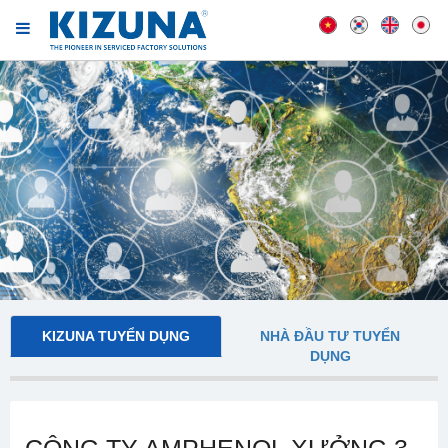
KIZUNA TUYỂN DỤNG
NHÀ ĐẦU TƯ TUYỂN
DỤNG