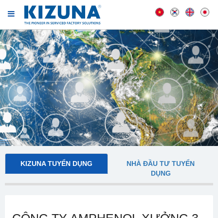
KIZUNA TUYỂN DỤNG
NHÀ ĐẦU TƯ TUYỂN
DỤNG