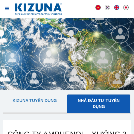
KIZUNA TUYỂN DỤNG
NHÀ ĐẦU TƯ TUYỂN
DỤNG