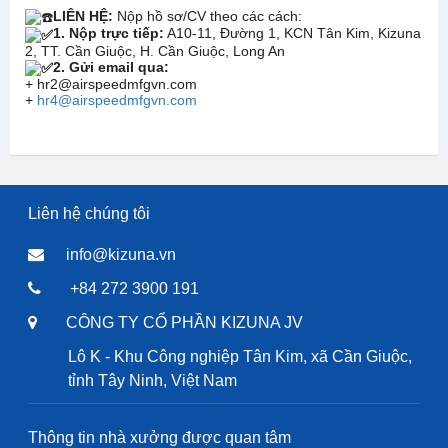
LIÊN HỆ:
Nộp hồ sơ/CV theo các cách:
1. Nộp trực tiếp:
A10-11, Đường 1, KCN Tân Kim, Kizuna
2, TT. Cần Giuộc, H. Cần Giuộc, Long An
2. Gửi email qua:
+ hr2@airspeedmfgvn.com
+
hr4@airspeedmfgvn.com
Liên hệ chúng tôi
info@kizuna.vn
+84 272 3900 191
CÔNG TY CỔ PHẦN KIZUNA JV
Lô K - Khu Công nghiệp Tân Kim, xã Cần Giuộc,
tỉnh Tây Ninh, Việt Nam
Thông tin nhà xưởng được quan tâm