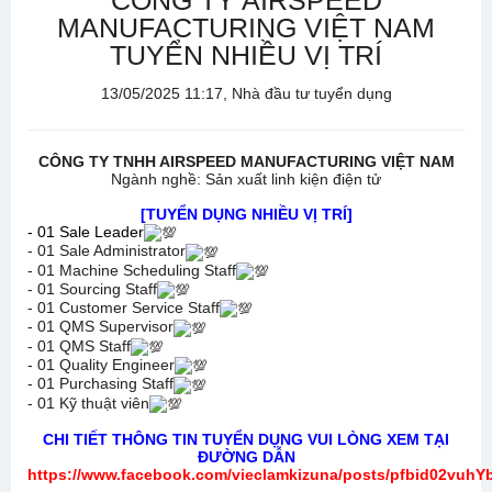
CÔNG TY AIRSPEED
MANUFACTURING VIỆT NAM
TUYỂN NHIỀU VỊ TRÍ
13/05/2025 11:17, Nhà đầu tư tuyển dụng
CÔNG TY TNHH AIRSPEED MANUFACTURING VIỆT NAM
Ngành nghề: Sản xuất linh kiện điện tử
[TUYỂN DỤNG NHIỀU VỊ TRÍ]
- 01 Sale Leader
- 01 Sale Administrator
- 01 Machine Scheduling Staff
- 01 Sourcing Staff
- 01 Customer Service Staff
- 01 QMS Supervisor
- 01 QMS Staff
- 01 Quality Engineer
- 01 Purchasing Staff
- 01 Kỹ thuật viên
CHI TIẾT THÔNG TIN TUYỂN DỤNG VUI LÒNG XEM TẠI
ĐƯỜNG DẪN
https://www.facebook.com/vieclamkizuna/posts/pfbid0