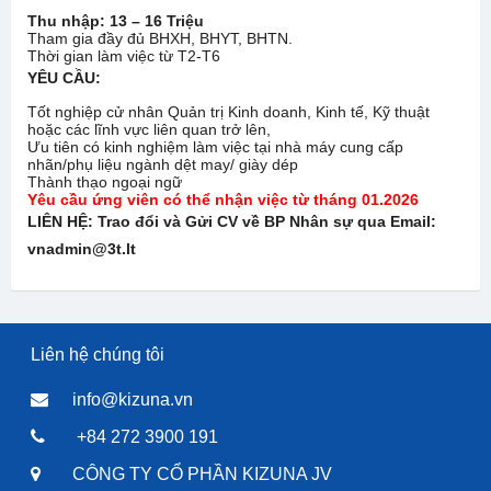
Thu nhập: 13 – 16 Triệu
Tham gia đầy đủ BHXH, BHYT, BHTN.
Thời gian làm việc từ T2-T6
YÊU CẦU:
Tốt nghiệp cử nhân Quản trị Kinh doanh, Kinh tế, Kỹ thuật
hoặc các lĩnh vực liên quan trở lên,
Ưu tiên có kinh nghiệm làm việc tại nhà máy cung cấp
nhãn/phụ liệu ngành dệt may/ giày dép
Thành thạo ngoại ngữ
Yêu cầu ứng viên có thể nhận việc từ tháng 01.2026
LIÊN HỆ: Trao đổi và Gửi CV về BP Nhân sự qua Email:
vnadmin@3t.lt
Liên hệ chúng tôi
info@kizuna.vn
+84 272 3900 191
CÔNG TY CỔ PHẦN KIZUNA JV