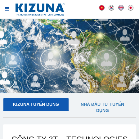
KIZUNA TUYỂN DỤNG
NHÀ ĐẦU TƯ TUYỂN
DỤNG