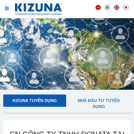
KIZUNA TUYỂN DỤNG
NHÀ ĐẦU TƯ TUYỂN
DỤNG