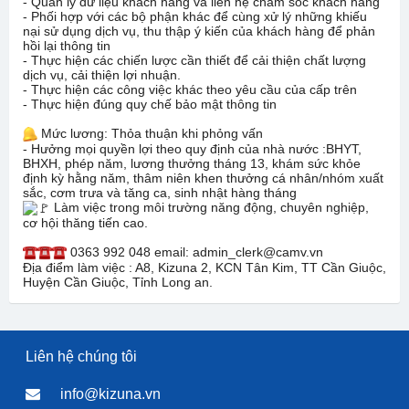
- Quản lý dữ liệu khách hàng và liên hệ chăm sóc khách hàng
- Phối hợp với các bộ phận khác để cùng xử lý những khiếu
nại sử dụng dịch vụ, thu thập ý kiến của khách hàng để phản
hồi lại thông tin
- Thực hiện các chiến lược cần thiết để cải thiện chất lượng
dịch vụ, cải thiện lợi nhuận.
- Thực hiện các công việc khác theo yêu cầu của cấp trên
- Thực hiện đúng quy chế bảo mật thông tin
Mức lương: Thỏa thuận khi phỏng vấn
- Hưởng mọi quyền lợi theo quy định của nhà nước :BHYT,
BHXH, phép năm, lương thưởng tháng 13, khám sức khỏe
định kỳ hằng năm, thâm niên khen thưởng cá nhân/nhóm xuất
sắc, cơm trưa và tăng ca, sinh nhật hàng tháng
Làm việc trong môi trường năng động, chuyên nghiệp,
cơ hội thăng tiến cao.
0363 992 048 email: admin_clerk@camv.vn
Địa điểm làm việc : A8, Kizuna 2, KCN Tân Kim, TT Cần Giuộc,
Huyện Cần Giuộc, Tỉnh Long an.
Liên hệ chúng tôi
info@kizuna.vn