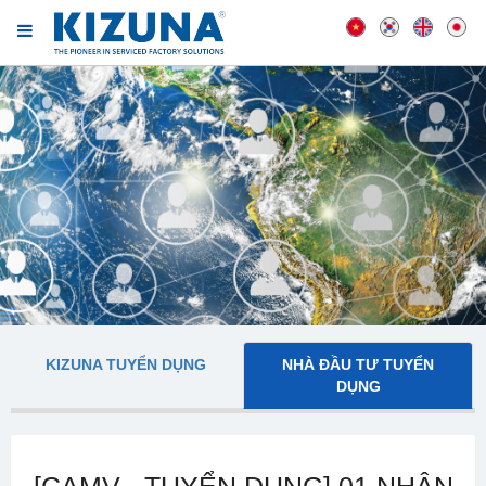
KIZUNA TUYỂN DỤNG
NHÀ ĐẦU TƯ TUYỂN
DỤNG