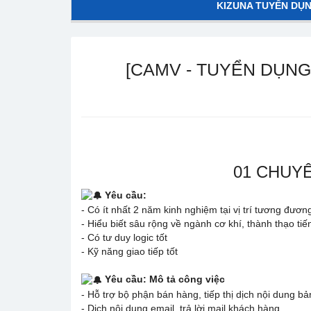
KIZUNA TUYỂN DỤ
[CAMV - TUYỂN DỤNG
01 CHUYÊ
Yêu cầu:
- Có ít nhất 2 năm kinh nghiệm tại vị trí tương đươn
- Hiểu biết sâu rộng về ngành cơ khí, thành thạo tiế
- Có tư duy logic tốt
- Kỹ năng giao tiếp tốt
Yêu cầu: Mô tả công việc
- Hỗ trợ bộ phận bán hàng, tiếp thị dịch nội dung bả
- Dịch nội dung email, trả lời mail khách hàng.