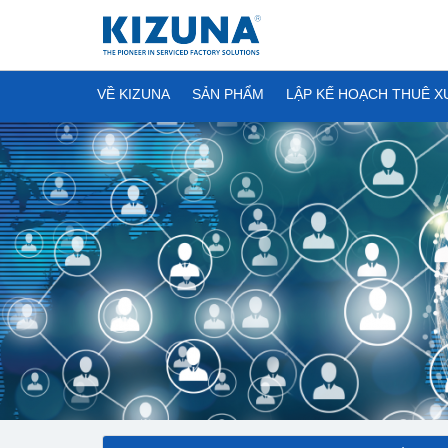
VỀ KIZUNA
SẢN PHẨM
LẬP KẾ HOẠCH THUÊ 