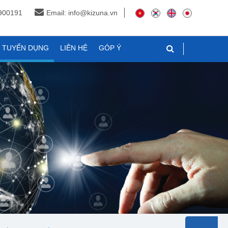
3900191
Email: info@kizuna.vn
N TUYỂN DỤNG
LIÊN HỆ
GÓP Ý