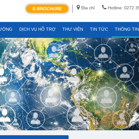
Địa chỉ
Hotline: 0272 
E-BROCHURE
XƯỞNG
DỊCH VỤ HỖ TRỢ
THƯ VIỆN
TIN TỨC
THÔNG TI