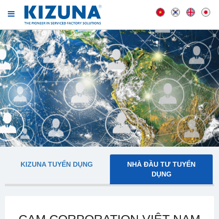
KIZUNA TUYỂN DỤNG
NHÀ ĐẦU TƯ TUYỂN
DỤNG