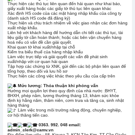
Thực hiện các thủ tục liên quan đến hải quan như khai báo,
giấy xuất hàng hoặc các giấy tờ thủ tục liên quan khác
Xác định HS code của các mặt hàng nhập khẩu của công ty
(danh sách HS code đã đăng ký)
Thực hiện và chịu trách nhiệm về việc giao nhận các đơn hàng
xuất nhập khẩu.
Liên hệ với khách hàng để hướng dẫn chi tiết các thủ tục, tài
liệu giấy tờ cần hoàn thành; hoặc các bên vận chuyển hàng
hoá nếu có vấn đề cần giải quyết.
Khai quan tờ khai xuất/nhập tại chỗ
Kiểm tra biểu thuế của hàng nhập khẩu
Làm việc trực tiếp và giải quyết các vấn đề phát sinh
xuất/nhập với cơ quan hải quan
Tập hợp các chứng từ XNK, gửi đến các bộ phận liên quan để
tổng hợp, theo dõi và lưu hồ sơ
Thực hiện các công việc khác theo yêu cầu của cấp trên
Mức lương: Thỏa thuận khi phỏng vấn
Hưởng mọi quyền lợi theo quy định của nhà nước :BHYT,
BHXH, phép năm, lương thưởng tháng 13, khám sức khỏe
định kỳ hằng năm, thâm niên, cơm trưa và tăng ca, sinh nhật
hàng tháng
Làm việc trong môi trường năng động, chuyên nghiệp,
cơ hội thăng tiến cao.
0363. 992. 048 email:
admin_clerk@camv.vn
Địa điểm làm việc : A8, Kizuna 2, KCN Tân Kim, TT Cần Giuộc,