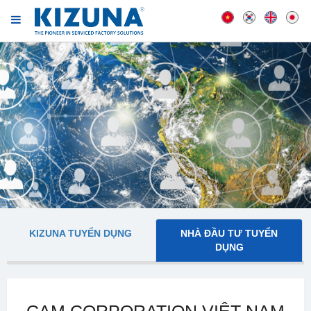
KIZUNA TUYỂN DỤNG
NHÀ ĐẦU TƯ TUYỂN
DỤNG