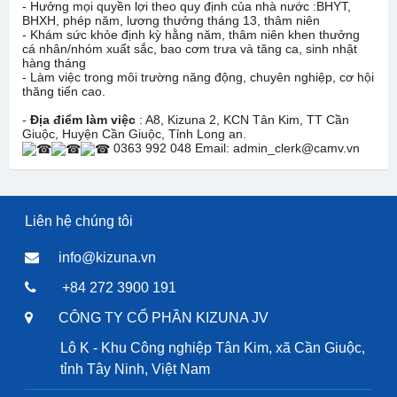
- Hưởng mọi quyền lợi theo quy định của nhà nước :BHYT,
BHXH, phép năm, lương thưởng tháng 13, thâm niên
- Khám sức khỏe định kỳ hằng năm, thâm niên khen thưởng
cá nhân/nhóm xuất sắc, bao cơm trưa và tăng ca, sinh nhật
hàng tháng
- Làm việc trong môi trường năng động, chuyên nghiệp, cơ hội
thăng tiến cao.
-
Địa điểm làm việc
: A8, Kizuna 2, KCN Tân Kim, TT Cần
Giuộc, Huyện Cần Giuộc, Tỉnh Long an.
0363 992 048 Email: admin_clerk@camv.vn
Liên hệ chúng tôi
info@kizuna.vn
+84 272 3900 191
CÔNG TY CỔ PHẦN KIZUNA JV
Lô K - Khu Công nghiệp Tân Kim, xã Cần Giuộc,
tỉnh Tây Ninh, Việt Nam