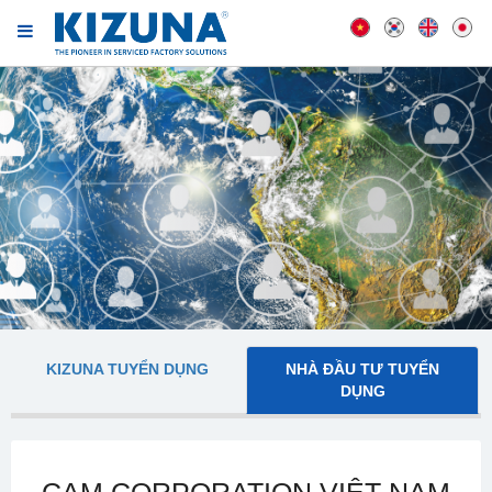
KIZUNA TUYỂN DỤNG
NHÀ ĐẦU TƯ TUYỂN
DỤNG