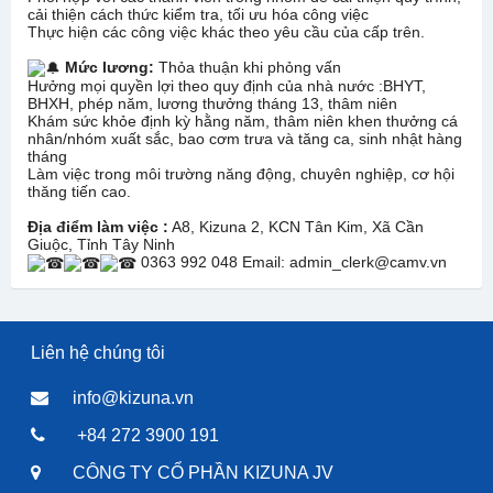
cải thiện cách thức kiểm tra, tối ưu hóa công việc
Thực hiện các công việc khác theo yêu cầu của cấp trên.
Mức lương:
Thỏa thuận khi phỏng vấn
Hưởng mọi quyền lợi theo quy định của nhà nước :BHYT,
BHXH, phép năm, lương thưởng tháng 13, thâm niên
Khám sức khỏe định kỳ hằng năm, thâm niên khen thưởng cá
nhân/nhóm xuất sắc, bao cơm trưa và tăng ca, sinh nhật hàng
tháng
Làm việc trong môi trường năng động, chuyên nghiệp, cơ hội
thăng tiến cao.
Địa điểm làm việc :
A8, Kizuna 2, KCN Tân Kim, Xã Cần
Giuộc, Tỉnh Tây Ninh
0363 992 048 Email: admin_clerk@camv.vn
Liên hệ chúng tôi
info@kizuna.vn
+84 272 3900 191
CÔNG TY CỔ PHẦN KIZUNA JV