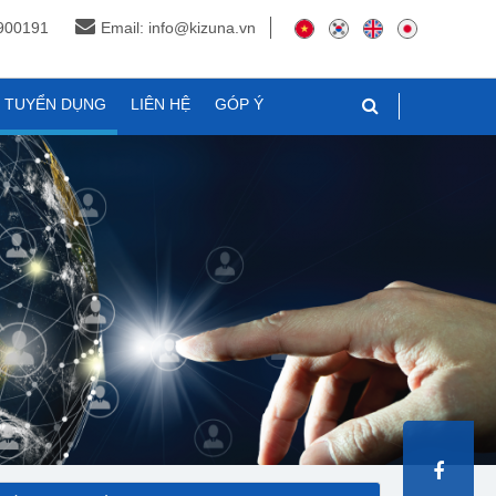
3900191
Email: info@kizuna.vn
N TUYỂN DỤNG
LIÊN HỆ
GÓP Ý