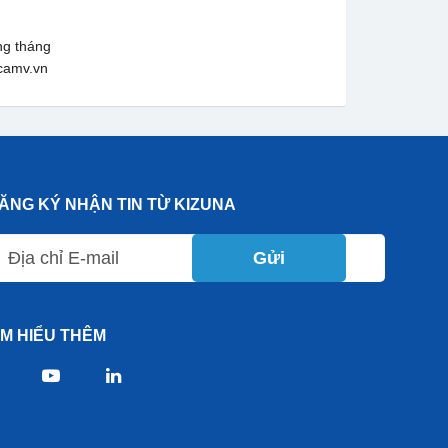
ng tháng
camv.vn
ĂNG KÝ NHẬN TIN TỪ KIZUNA
Gửi
ÌM HIỂU THÊM