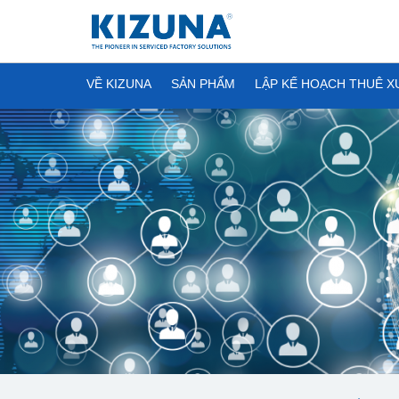
VỀ KIZUNA
SẢN PHẨM
LẬP KẾ HOẠCH THUÊ 