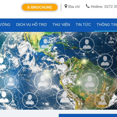
Địa chỉ
Hotline: 0272 
E-BROCHURE
XƯỞNG
DỊCH VỤ HỖ TRỢ
THƯ VIỆN
TIN TỨC
THÔNG TI