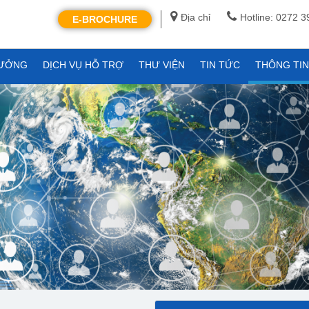
Địa chỉ
Hotline: 0272 
E-BROCHURE
XƯỞNG
DỊCH VỤ HỖ TRỢ
THƯ VIỆN
TIN TỨC
THÔNG TI