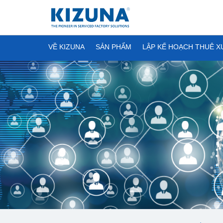
VỀ KIZUNA
SẢN PHẨM
LẬP KẾ HOẠCH THUÊ 