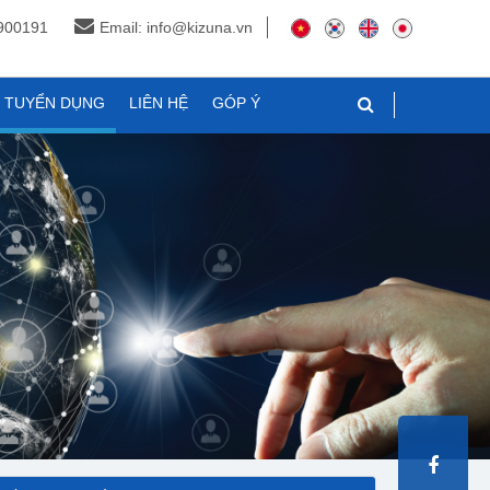
3900191
Email: info@kizuna.vn
N TUYỂN DỤNG
LIÊN HỆ
GÓP Ý