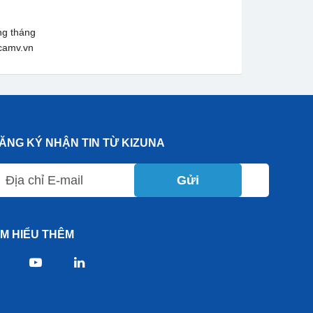
ng tháng
camv.vn
ĂNG KÝ NHẬN TIN TỪ KIZUNA
Gửi
ÌM HIỂU THÊM