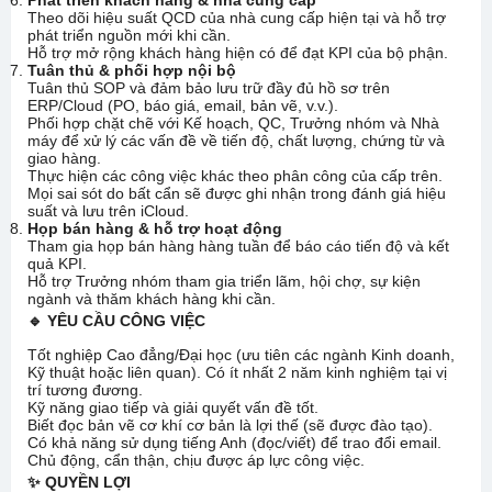
Phát triển khách hàng & nhà cung cấp
Theo dõi hiệu suất QCD của nhà cung cấp hiện tại và hỗ trợ
phát triển nguồn mới khi cần.
Hỗ trợ mở rộng khách hàng hiện có để đạt KPI của bộ phận.
Tuân thủ & phối hợp nội bộ
Tuân thủ SOP và đảm bảo lưu trữ đầy đủ hồ sơ trên
ERP/Cloud (PO, báo giá, email, bản vẽ, v.v.).
Phối hợp chặt chẽ với Kế hoạch, QC, Trưởng nhóm và Nhà
máy để xử lý các vấn đề về tiến độ, chất lượng, chứng từ và
giao hàng.
Thực hiện các công việc khác theo phân công của cấp trên.
Mọi sai sót do bất cẩn sẽ được ghi nhận trong đánh giá hiệu
suất và lưu trên iCloud.
Họp bán hàng & hỗ trợ hoạt động
Tham gia họp bán hàng hàng tuần để báo cáo tiến độ và kết
quả KPI.
Hỗ trợ Trưởng nhóm tham gia triển lãm, hội chợ, sự kiện
ngành và thăm khách hàng khi cần.
🔹 YÊU CẦU CÔNG VIỆC
Tốt nghiệp Cao đẳng/Đại học (ưu tiên các ngành Kinh doanh,
Kỹ thuật hoặc liên quan). Có ít nhất 2 năm kinh nghiệm tại vị
trí tương đương.
Kỹ năng giao tiếp và giải quyết vấn đề tốt.
Biết đọc bản vẽ cơ khí cơ bản là lợi thế (sẽ được đào tạo).
Có khả năng sử dụng tiếng Anh (đọc/viết) để trao đổi email.
Chủ động, cẩn thận, chịu được áp lực công việc.
✨ QUYỀN LỢI