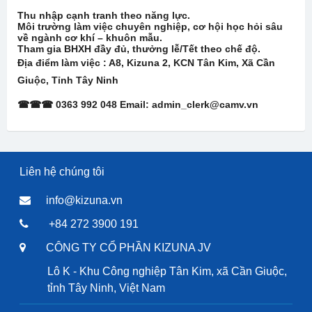
Thu nhập cạnh tranh theo năng lực.
Môi trường làm việc chuyên nghiệp, cơ hội học hỏi sâu
về ngành cơ khí – khuôn mẫu.
Tham gia BHXH đầy đủ, thưởng lễ/Tết theo chế độ.
Đị
a
đ
i
ể
m làm vi
ệ
c : A8, Kizuna 2, KCN Tân Kim, Xã C
ầ
n
Giu
ộ
c, T
ỉ
nh Tây Ninh
☎☎☎ 0363 992 048 Email: admin_clerk@camv.vn
Liên hệ chúng tôi
info@kizuna.vn
+84 272 3900 191
CÔNG TY CỔ PHẦN KIZUNA JV
Lô K - Khu Công nghiệp Tân Kim, xã Cần Giuộc,
tỉnh Tây Ninh, Việt Nam