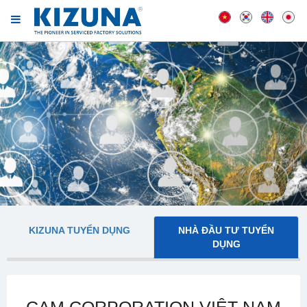
KIZUNA TUYỂN DỤNG
NHÀ ĐẦU TƯ TUYỂN
DỤNG