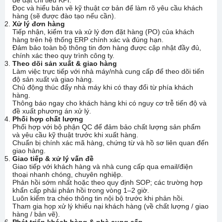
để đạt chỉ tiêu KPI.
Đọc và hiểu bản vẽ kỹ thuật cơ bản để làm rõ yêu cầu khách
hàng (sẽ được đào tạo nếu cần).
Xử lý đơn hàng
Tiếp nhận, kiểm tra và xử lý đơn đặt hàng (PO) của khách
hàng trên hệ thống ERP chính xác và đúng hạn.
Đảm bảo toàn bộ thông tin đơn hàng được cập nhật đầy đủ,
chính xác theo quy trình công ty.
Theo dõi sản xuất & giao hàng
Làm việc trực tiếp với nhà máy/nhà cung cấp để theo dõi tiến
độ sản xuất và giao hàng.
Chủ động thúc đẩy nhà máy khi có thay đổi từ phía khách
hàng.
Thông báo ngay cho khách hàng khi có nguy cơ trễ tiến độ và
đề xuất phương án xử lý.
Phối hợp chất lượng
Phối hợp với bộ phận QC để đảm bảo chất lượng sản phẩm
và yêu cầu kỹ thuật trước khi xuất hàng.
Chuẩn bị chính xác mã hàng, chứng từ và hồ sơ liên quan đến
giao hàng.
Giao tiếp & xử lý vấn đề
Giao tiếp với khách hàng và nhà cung cấp qua email/điện
thoại nhanh chóng, chuyên nghiệp.
Phản hồi sớm nhất hoặc theo quy định SOP; các trường hợp
khẩn cấp phải phản hồi trong vòng 1–2 giờ.
Luôn kiểm tra chéo thông tin nội bộ trước khi phản hồi.
Tham gia họp xử lý khiếu nại khách hàng (về chất lượng / giao
hàng / bản vẽ).