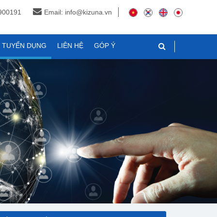
3900191
Email: info@kizuna.vn
N TUYỂN DỤNG
LIÊN HỆ
GÓP Ý