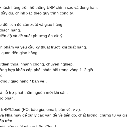
a khách hàng trên hệ thống ERP chính xác và đúng hạn.
ầy đủ, chính xác theo quy trình công ty.
 dõi tiến độ sản xuất và giao hàng.
 khách hàng.
iến độ và đề xuất phương án xử lý.
 phẩm và yêu cầu kỹ thuật trước khi xuất hàng.
n quan đến giao hàng.
l/điện thoại nhanh chóng, chuyên nghiệp.
ờng hợp khẩn cấp phải phản hồi trong vòng 1–2 giờ.
ồi.
ợng / giao hàng / bản vẽ).
 hỗ trợ phát triển nguồn mới khi cần.
bộ phận.
ERP/Cloud (PO, báo giá, email, bản vẽ, v.v.).
à Nhà máy để xử lý các vấn đề về tiến độ, chất lượng, chứng từ và gi
ấp trên.
iá hiệu suất và lưu trên iCloud.