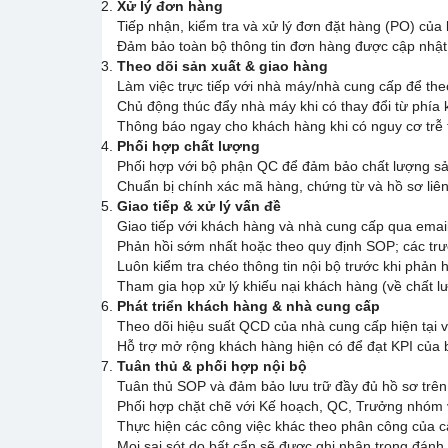
Xử lý đơn hàng
Tiếp nhận, kiểm tra và xử lý đơn đặt hàng (PO) củ
Đảm bảo toàn bộ thông tin đơn hàng được cập nhật đ
Theo dõi sản xuất & giao hàng
Làm việc trực tiếp với nhà máy/nhà cung cấp để theo
Chủ động thúc đẩy nhà máy khi có thay đổi từ phía
Thông báo ngay cho khách hàng khi có nguy cơ trễ t
Phối hợp chất lượng
Phối hợp với bộ phận QC để đảm bảo chất lượng sản
Chuẩn bị chính xác mã hàng, chứng từ và hồ sơ liê
Giao tiếp & xử lý vấn đề
Giao tiếp với khách hàng và nhà cung cấp qua emai
Phản hồi sớm nhất hoặc theo quy định SOP; các trư
Luôn kiểm tra chéo thông tin nội bộ trước khi phản h
Tham gia họp xử lý khiếu nại khách hàng (về chất lư
Phát triển khách hàng & nhà cung cấp
Theo dõi hiệu suất QCD của nhà cung cấp hiện tại và
Hỗ trợ mở rộng khách hàng hiện có để đạt KPI của 
Tuân thủ & phối hợp nội bộ
Tuân thủ SOP và đảm bảo lưu trữ đầy đủ hồ sơ trên 
Phối hợp chặt chẽ với Kế hoạch, QC, Trưởng nhóm v
Thực hiện các công việc khác theo phân công của c
Mọi sai sót do bất cẩn sẽ được ghi nhận trong đánh g