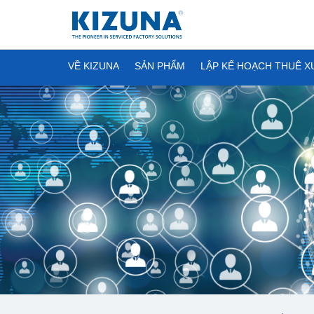
VỀ KIZUNA
SẢN PHẨM
LẬP KẾ HOẠCH THUÊ 