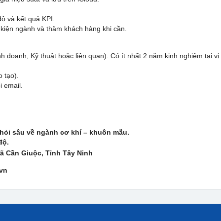
ộ và kết quả KPI.
 kiện ngành và thăm khách hàng khi cần.
 doanh, Kỹ thuật hoặc liên quan). Có ít nhất 2 năm kinh nghiệm tại vị
o tạo).
i email.
 hỏi sâu về ngành cơ khí – khuôn mẫu.
độ.
Xã C
ầ
n Giu
ộ
c, T
ỉ
nh Tây Ninh
vn