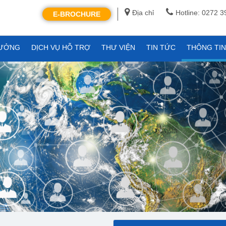
Địa chỉ
Hotline: 0272 
E-BROCHURE
XƯỞNG
DỊCH VỤ HỖ TRỢ
THƯ VIỆN
TIN TỨC
THÔNG TI