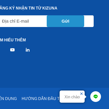
ĂNG KÝ NHẬN TIN TỪ KIZUNA
Gửi
ÌM HIỂU THÊM
Xin chào
ỂN DỤNG
HƯỚNG DẪN ĐẦU TƯ
DỊCH VỤ