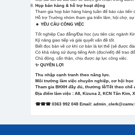
Họp bán hàng & hỗ trợ hoạt động
Tham gia họp bán hàng hàng tuần để báo cáo tiến đ
Hỗ trợ Trưởng nhóm tham gia triển lãm, hội chợ, sự
🔹 YÊU CẦU CÔNG VIỆC
Tốt nghiệp Cao đẳng/Đại học (ưu tiên các ngành Kinh
Kỹ năng giao tiếp và giải quyết vấn đề tốt.
Biết đọc bản vẽ cơ khí cơ bản là lợi thế (sẽ được đà
Có khả năng sử dụng tiếng Anh (đọc/viết) để trao đổ
Chủ động, cẩn thận, chịu được áp lực công việc.
✨ QUYỀN LỢI
Thu nhập cạnh tranh theo năng lực.
Môi trường làm việc chuyên nghiệp, cơ hội học
Tham gia BHXH đầy đủ, thưởng lễ/Tết theo chế 
Đị
a
đ
i
ể
m làm vi
ệ
c : A8, Kizuna 2, KCN Tân Kim, 
☎☎☎ 0363 992 048 Email: admin_clerk@camv.